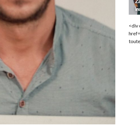
Za
in
<div 
href
toute