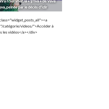
hra n Summer, la « Ɣriva » de Vava
uva, peinée par le décès d’Idir
class="widget_posts_all"><a
="/catégorie/videos/">Accéder à
s les vidéos</a></div>