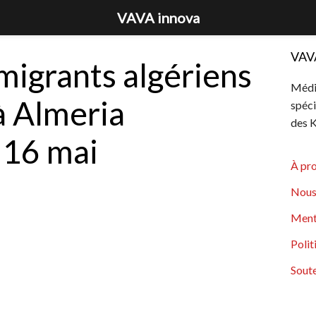
VAVA innova
VAV
migrants algériens
Média
à Almeria
spéci
des K
 16 mai
À pr
Nous
Ment
Polit
Soute