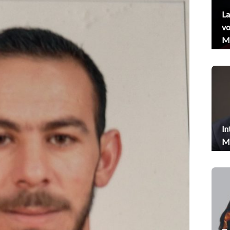
La
vo
Me
In
Me