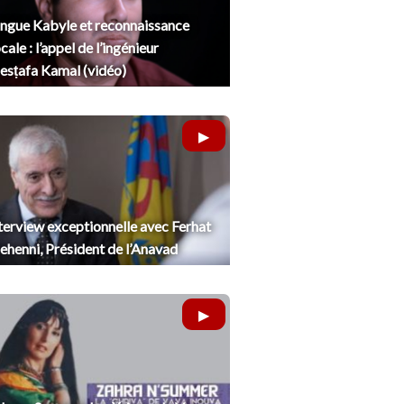
ngue Kabyle et reconnaissance
cale : l’appel de l’ingénieur
sṭafa Kamal (vidéo)
terview exceptionnelle avec Ferhat
henni, Président de l’Anavad