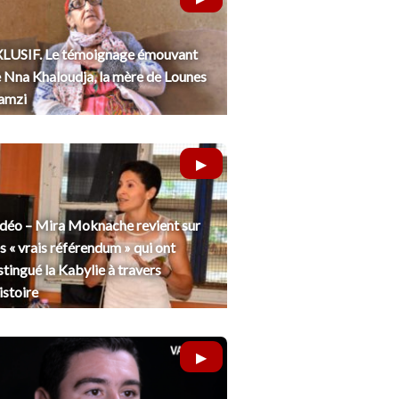
LUSIF. Le témoignage émouvant
 Nna Khaloudja, la mère de Lounes
amzi
déo – Mira Moknache revient sur
s « vrais référendum » qui ont
stingué la Kabylie à travers
histoire