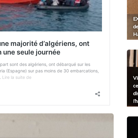
EX
de
H
Vi
ce
di
l’