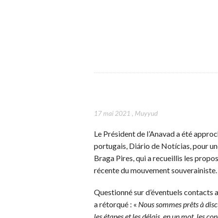
17 mai 2021
,
Muyyud
Le Président de l’Anavad a été approc
portugais, Diário de Notícias, pour un
Braga Pires, qui a recueillis les propo
récente du mouvement souverainiste.
Questionné sur d’éventuels contacts a
a rétorqué : «
Nous sommes prêts à discu
les étapes et les délais, en un mot, les c