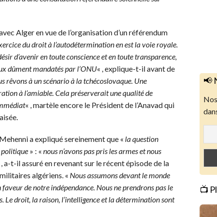
avec Alger en vue de l’organisation d’un référendum
exercice du droit à l’autodétermination en est la voie royale.
ésir d’avenir en toute conscience et en toute transparence,
naux dûment mandatés par l’ONU
« , explique-t-il avant de
📢 
s rêvons à un scénario à la tchécoslovaque. Une
ation à l’amiable. Cela préserverait une qualité de
Nos 
 immédiat
« , martèle encore le Président de l’Anavad qui
dans
aisée.
t Mehenni a expliqué sereinement que «
la question
 politique
» : «
nous n’avons pas pris les armes et nous
 , a-t-il assuré en revenant sur le récent épisode de la
litaires algériens. «
Nous assumons devant le monde
en faveur de notre indépendance. Nous ne prendrons pas le
📺 P
Le droit, la raison, l’intelligence et la détermination sont