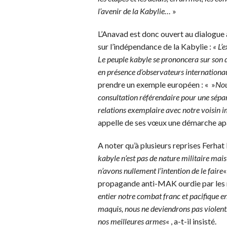
l’avenir de la Kabylie…
»
L’Anavad est donc ouvert au dialogue 
sur l’indépendance de la Kabylie :
« L’
Le peuple kabyle se prononcera sur son d
en présence d’observateurs internatio
prendre un exemple européen : « »
Nou
consultation référendaire pour une sépar
relations exemplaire avec notre voisin
appelle de ses vœux une démarche ap
A noter qu’à plusieurs reprises Ferha
kabyle n’est pas de nature militaire mais
n’avons nullement l’intention de le faire
«
propagande anti-MAK ourdie par les mi
entier notre combat franc et pacifique 
maquis, nous ne deviendrons pas violents. 
nos meilleures armes
« , a-t-il insisté.