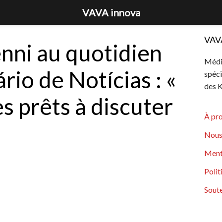
VAVA innova
VAV
nni au quotidien
Média
rio de Notícias : «
spéci
des K
 prêts à discuter
À pr
Nous
Ment
Polit
Soute