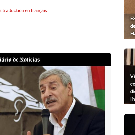
a traduction en français
EX
de
H
Vi
ce
di
l’