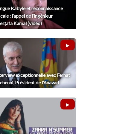
ngue Kabyle et reconnaissance
cale : l’appel de l’ingénieur
sṭafa Kamal (vidéo)
terview exceptionnelle avec Ferhat
henni, Président de l’Anavad