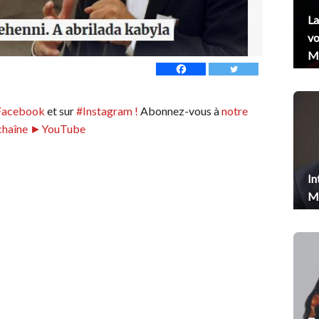
La
vo
Me
Facebook
et sur
#Instagram !
Abonnez-vous à
notre
chaîne ►YouTube
In
Me