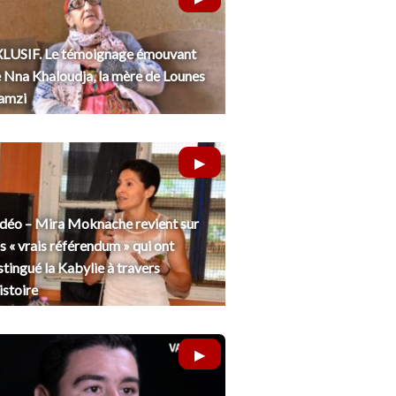
LUSIF. Le témoignage émouvant
 Nna Khaloudja, la mère de Lounes
amzi
déo – Mira Moknache revient sur
s « vrais référendum » qui ont
stingué la Kabylie à travers
histoire