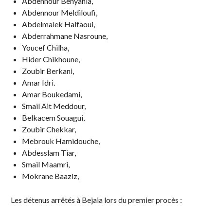
Abdennour Benyahia,
Abdennour Meldiloufi,
Abdelmalek Halfaoui,
Abderrahmane Nasroune,
Youcef Chilha,
Hider Chikhoune,
Zoubir Berkani,
Amar Idri.
Amar Boukedami,
Smail Ait Meddour,
Belkacem Souagui,
Zoubir Chekkar,
Mebrouk Hamidouche,
Abdesslam Tiar,
Smail Maamri,
Mokrane Baaziz,
Les détenus arrêtés à Bejaia lors du premier procès :