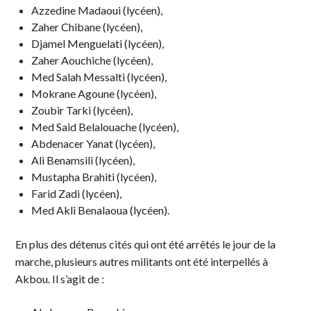
Azzedine Madaoui (lycéen),
Zaher Chibane (lycéen),
Djamel Menguelati (lycéen),
Zaher Aouchiche (lycéen),
Med Salah Messalti (lycéen),
Mokrane Agoune (lycéen),
Zoubir Tarki (lycéen),
Med Said Belalouache (lycéen),
Abdenacer Yanat (lycéen),
Ali Benamsili (lycéen),
Mustapha Brahiti (lycéen),
Farid Zadi (lycéen),
Med Akli Benalaoua (lycéen).
En plus des détenus cités qui ont été arrêtés le jour de la
marche, plusieurs autres militants ont été interpellés à
Akbou. Il s’agit de :