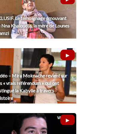
LUSIF. Le témoignage émouvant
 Nna Khaloudja, la mère de Lounes
amzi
déo – Mira Moknache revient sur
s « vrais référendum » qui ont
stingué la Kabylie à travers
histoire