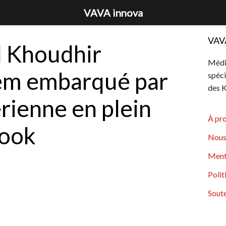
VAVA innova
VAV
El Khoudhir
Média
em embarqué par
spéci
des K
érienne en plein
À pr
book
Nous
Ment
Polit
Soute