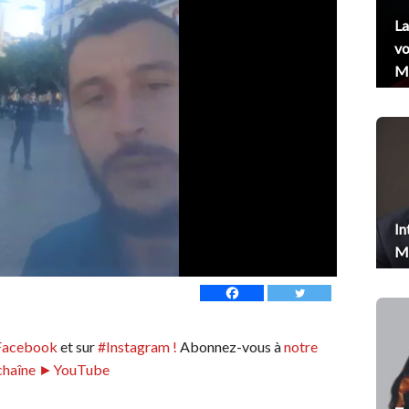
La
vo
Me
In
Me
Facebook
et sur
#Instagram !
Abonnez-vous à
notre
chaîne ►YouTube