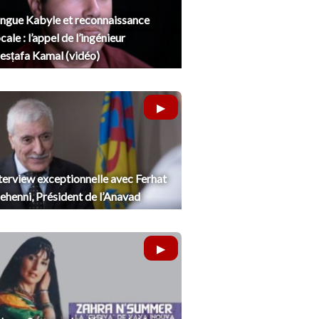
ngue Kabyle et reconnaissance
cale : l’appel de l’ingénieur
sṭafa Kamal (vidéo)
terview exceptionnelle avec Ferhat
henni, Président de l’Anavad