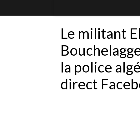
Le militant 
Bouchelagg
la police alg
direct Face