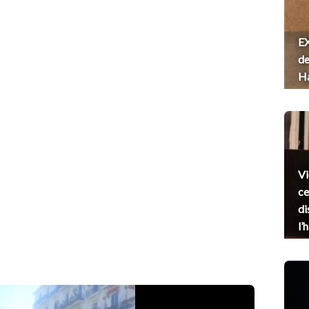
EX
de
H
Vi
ce
di
l’