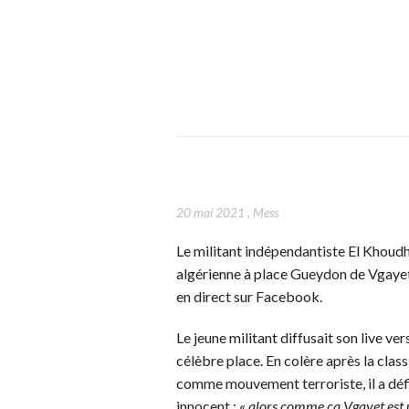
20 mai 2021
,
Mess
Le militant indépendantiste El Khoud
algérienne à place Gueydon de Vgayet d
en direct sur Facebook.
Le jeune militant diffusait son live ver
célèbre place. En colère après la clas
comme mouvement terroriste, il a défi
innocent : «
alors comme ça Vgayet est u