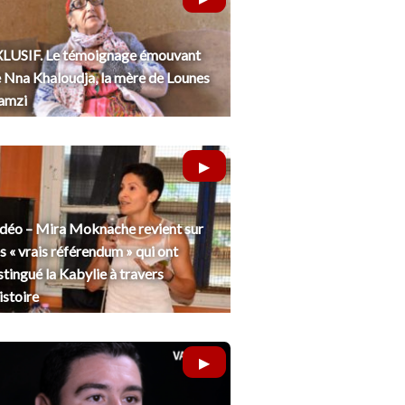
LUSIF. Le témoignage émouvant
 Nna Khaloudja, la mère de Lounes
amzi
déo – Mira Moknache revient sur
s « vrais référendum » qui ont
stingué la Kabylie à travers
histoire