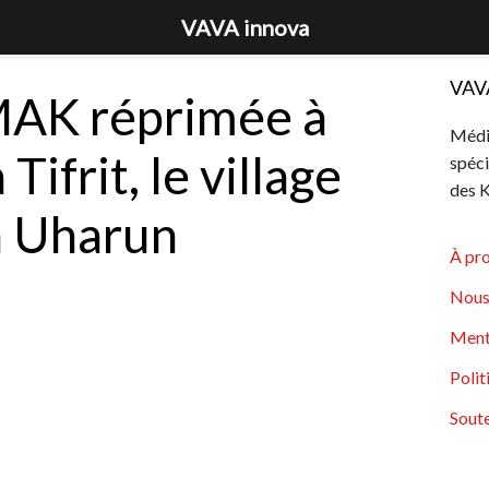
VAVA innova
VAV
AK réprimée à
Média
Tifrit, le village
spéci
des K
n Uharun
À pr
Nous
Ment
Polit
Soute