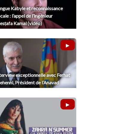
ngue Kabyle et reconnaissance
cale : l’appel de l’ingénieur
sṭafa Kamal (vidéo)
terview exceptionnelle avec Ferhat
henni, Président de l’Anavad