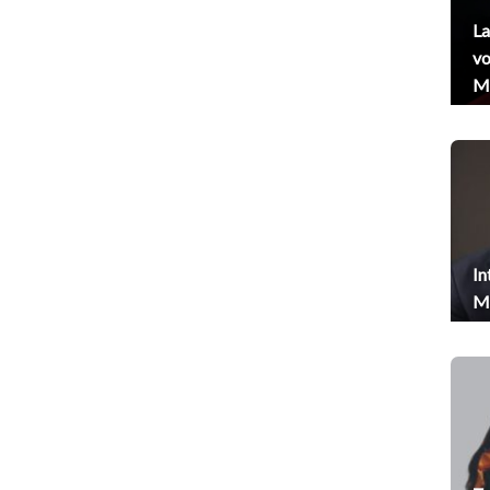
La
vo
Me
In
Me