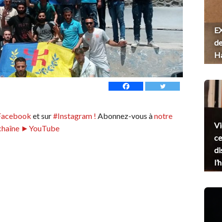
EX
de
H
Facebook
et sur
#Instagram !
Abonnez-vous à
notre
Vi
chaîne ►YouTube
ce
di
l’