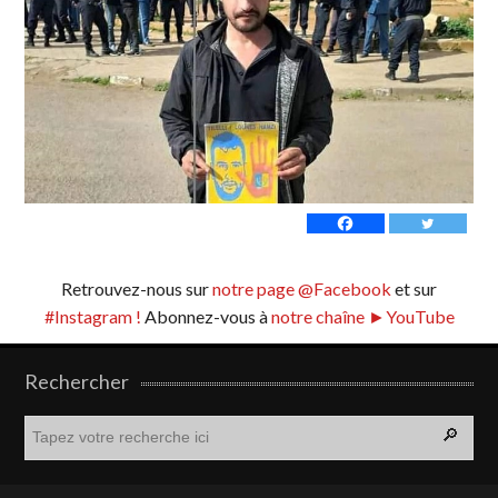
Retrouvez-nous sur
notre page @Facebook
et sur
#Instagram !
Abonnez-vous à
notre chaîne ►YouTube
Rechercher
R
e
c
h