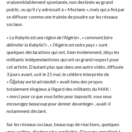
vraisemblablement spontanée, non destinée au grand
public, vu qu’il s’y adressait à « Meziane », mais qui a fini par
se diffuser comme une trainée de poudre sur les réseaux
sociaux.
«
La Kabylie est une région de l’Algérie
« , «
comment faire
délimiter la Kabylie?
« , «
l’Algérie est notre pays
» sont
quelques déclarations qui ont, bien évidemment, déçu les
militants indépendantistes qui ont un grand respect pour
cet artiste. D’autant plus que dans une autre vidéo, diffusée
3 jours avant, soit le 21 mai, le célèbre interprète de
« Ǧǧetaγ avrid ad nɛeddi » avait tenu des propos
totalement élogieux à l’égard des militants du MAK :
«
merci pour ce que vous faites pour taqvaylit, vous nous
encouragez beaucoup pour donner davantage
« , avait-il
notamment déclaré.
Sur les réseaux sociaux, beaucoup de réactions, quelques
unes voilées, d’autres plus explicites. D’aucuns appellent à