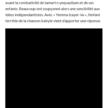
avant la combativité de tamurt n yeqvayliyen et de ses
enfants. Beaucoup ont soupçonné alors une sensibilité aux
idées indépendantistes. Avec « Yemma lzayer-iw », l’enfant
terrible de la chanson kabyle vient d’apporter une réponse.