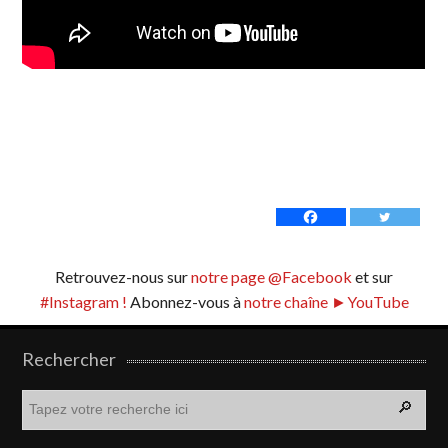
Retrouvez-nous sur
notre page @Facebook
et sur
#Instagram !
Abonnez-vous à
notre chaîne ►YouTube
Rechercher
R
e
c