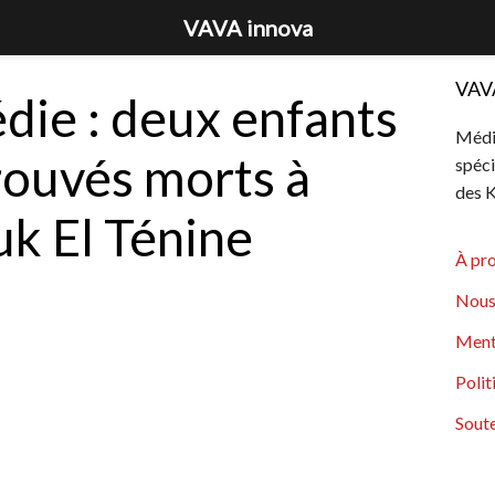
VAVA innova
VAV
die : deux enfants
Média
rouvés morts à
spéci
des K
k El Ténine
À pr
Nous
Ment
Polit
Soute