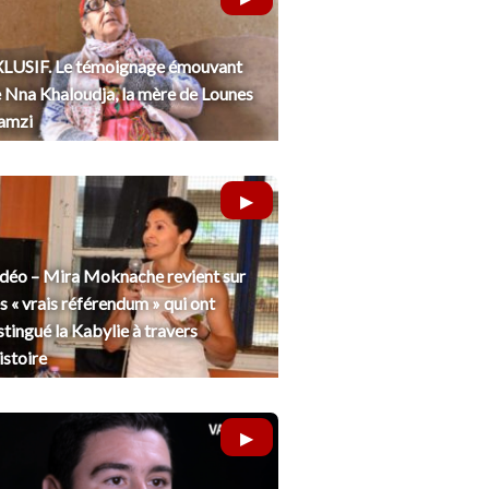
LUSIF. Le témoignage émouvant
 Nna Khaloudja, la mère de Lounes
amzi
déo – Mira Moknache revient sur
s « vrais référendum » qui ont
stingué la Kabylie à travers
histoire