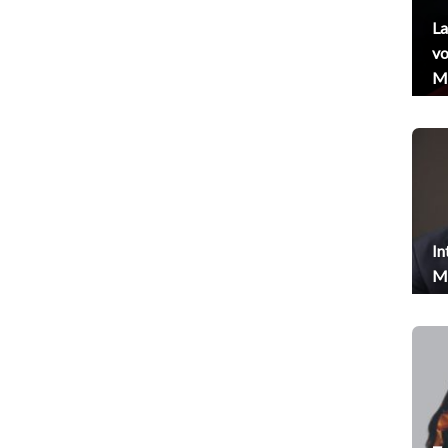
La
vo
Me
In
Me