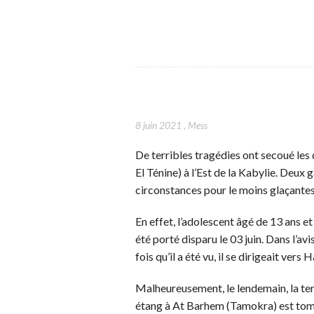
8 juin 2021
,
Mess
De terribles tragédies ont secoué le
El Ténine) à l’Est de la Kabylie. Deux
circonstances pour le moins glaçantes 
En effet, l’adolescent âgé de 13 ans e
été porté disparu le 03 juin. Dans l’avi
fois qu’il a été vu, il se dirigeait ver
Malheureusement, le lendemain, la ter
étang à At Barhem (Tamokra) est tom