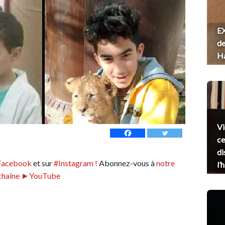
EX
de
H
Vi
ce
di
Facebook
et sur
#Instagram !
Abonnez-vous à
notre
l’
chaîne ►YouTube