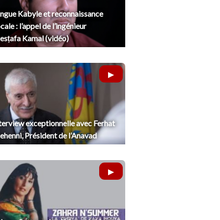
ngue Kabyle et reconnaissance
cale : l’appel de l’ingénieur
sṭafa Kamal (vidéo)
terview exceptionnelle avec Ferhat
henni, Président de l’Anavad