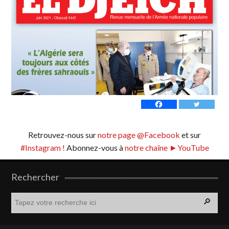
Retrouvez-nous sur
notre page @Facebook
et sur
#Instagram !
Abonnez-vous à
notre chaîne ►YouTube
Rechercher
R
e
c