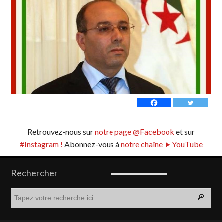
Retrouvez-nous sur
notre page @Facebook
et sur
#Instagram !
Abonnez-vous à
notre chaîne ►YouTube
Rechercher
R
e
c