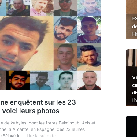
EX
de
H
Vi
ce
di
l’