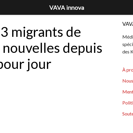
VAVA innova
VAV
23 migrants de
Média
s nouvelles depuis
spéci
des K
pour jour
À pr
Nous
Ment
Polit
Soute