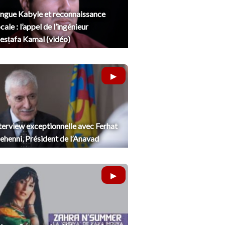
ngue Kabyle et reconnaissance
cale : l’appel de l’ingénieur
sṭafa Kamal (vidéo)
terview exceptionnelle avec Ferhat
henni, Président de l’Anavad