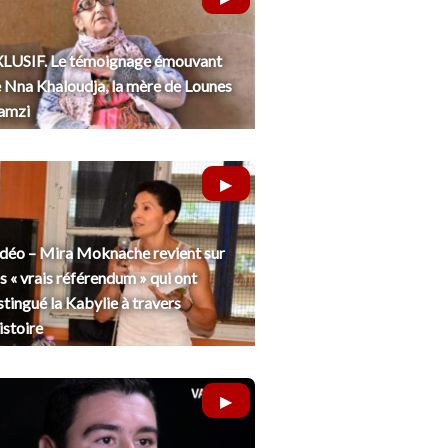
LUSIF. Le témoignage émouvant
 Nna Khaloudja, la mère de Lounes
amzi
déo – Mira Moknache revient sur
s « vrais référendum » qui ont
stingué la Kabylie à travers
histoire