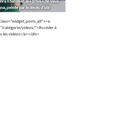
hra n Summer, la « Ɣriva » de Vava
uva, peinée par le décès d’Idir
class="widget_posts_all"><a
="/catégorie/videos/">Accéder à
s les vidéos</a></div>