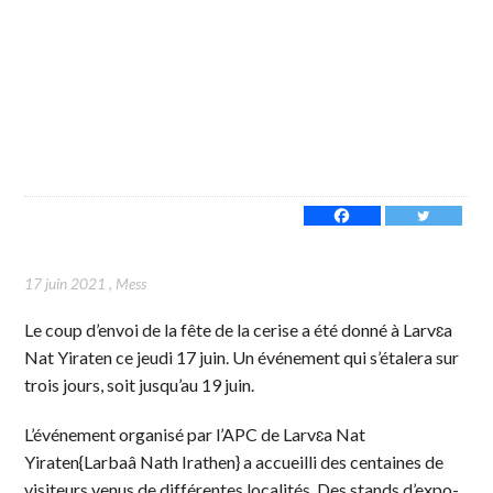
17 juin 2021
,
Mess
Le coup d’envoi de la fête de la cerise a été donné à Larvɛa
Nat Yiraten ce jeudi 17 juin. Un événement qui s’étalera sur
trois jours, soit jusqu’au 19 juin.
L’événement organisé par l’APC de Larvɛa Nat
Yiraten{Larbaâ Nath Irathen} a accueilli des centaines de
visiteurs venus de différentes localités. Des stands d’expo-