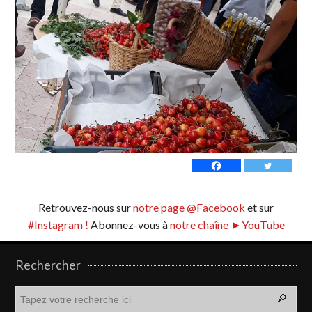
Retrouvez-nous sur
notre page @Facebook
et sur
#Instagram !
Abonnez-vous à
notre chaîne ►YouTube
Rechercher
R
e