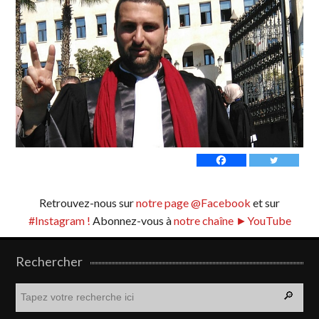
Retrouvez-nous sur
notre page @Facebook
et sur
#Instagram !
Abonnez-vous à
notre chaîne ►YouTube
Rechercher
R
e