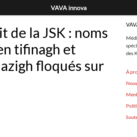
VAVA innova
VAV
it de la JSK : noms
Média
n tifinagh et
spéci
des K
zigh floqués sur
À pr
Nous
Ment
Polit
Soute