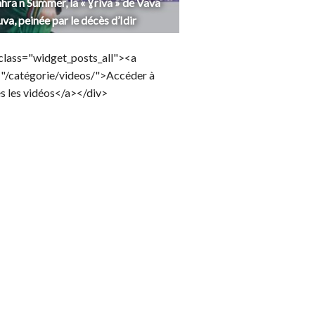
hra n Summer, la « Ɣriva » de Vava
uva, peinée par le décès d’Idir
class="widget_posts_all"><a
="/catégorie/videos/">Accéder à
s les vidéos</a></div>