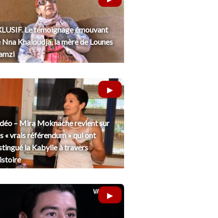
LUSIF. Le témoignage émouvant
 Nna Khaloudja, la mère de Lounes
amzi
déo – Mira Moknache revient sur
s « vrais référendum » qui ont
stingué la Kabylie à travers
histoire