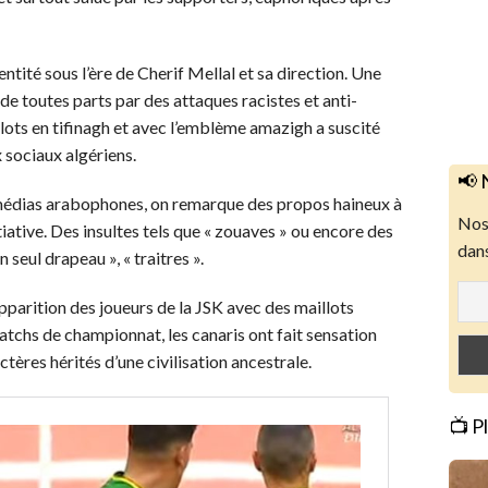
ntité sous l’ère de Cherif Mellal et sa direction. Une
 de toutes parts par des attaques racistes et anti-
illots en tifinagh et avec l’emblème amazigh a suscité
 sociaux algériens.
📢 
édias arabophones, on remarque des propos haineux à
Nos 
tiative. Des insultes tels que « zouaves » ou encore des
dans
eul drapeau », « traitres ».
apparition des joueurs de la JSK avec des maillots
 matchs de championnat, les canaris ont fait sensation
ctères hérités d’une civilisation ancestrale.
📺 P