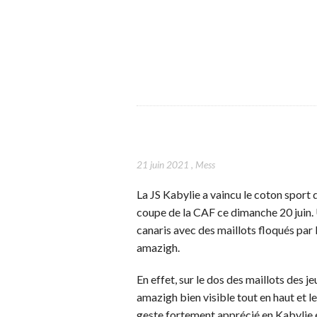
21 juin 2021
,
Mess
La JS Kabylie a vaincu le coton sport 
coupe de la CAF ce dimanche 20 juin.
canaris avec des maillots floqués par 
amazigh.
En effet, sur le dos des maillots des
amazigh bien visible tout en haut et l
geste fortement apprécié en Kabylie e