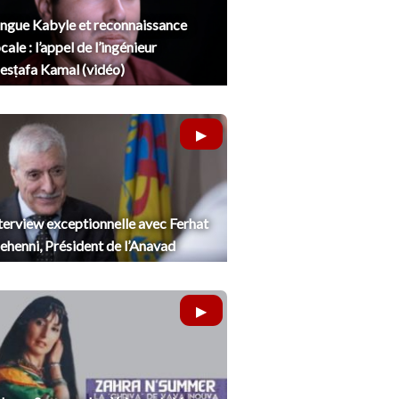
ngue Kabyle et reconnaissance
cale : l’appel de l’ingénieur
sṭafa Kamal (vidéo)
terview exceptionnelle avec Ferhat
henni, Président de l’Anavad