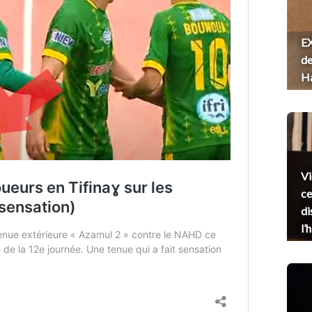
EX
de
H
Vi
ce
di
l’