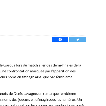
de Garoua lors du match aller des demi-finales de la
 Une confrontation marquée par l’apparition des
leurs noms en tifinagh ainsi que par l’emblème
 jeunots de Denis Lavagne, on remarque l’emblème
es noms des joueurs en tifinagh sous les numéros. Un
t surtout salué par les supporters, euphoriques après