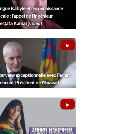
ngue Kabyle et reconnaissance
cale : l’appel de l’ingénieur
sṭafa Kamal (vidéo)
terview exceptionnelle avec Ferhat
henni, Président de l’Anavad