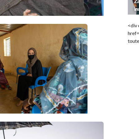
Za
in
<div 
href
toute