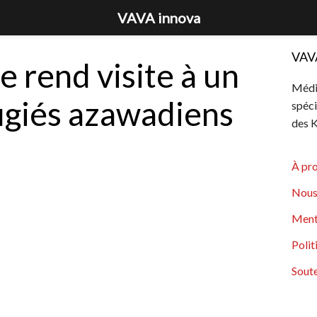
VAVA innova
VAV
e rend visite à un
Média
ugiés azawadiens
spéci
des K
À pr
Nous
Ment
Polit
Soute