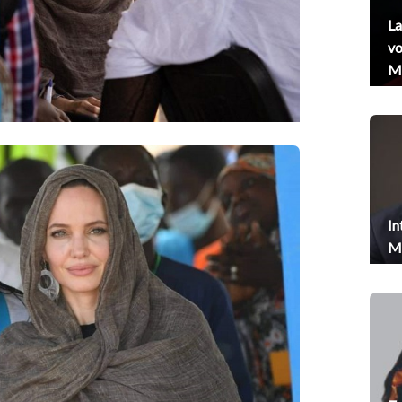
La
vo
Me
In
Me