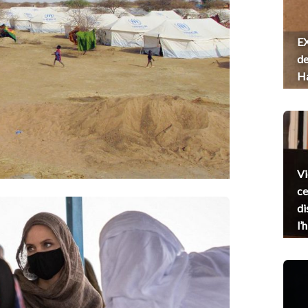
EX
de
H
Vi
ce
di
l’