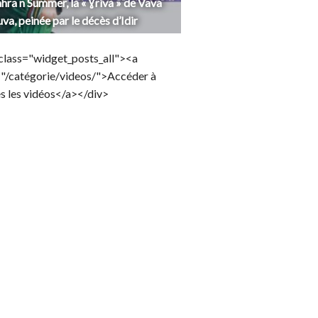
hra n Summer, la « Ɣriva » de Vava
uva, peinée par le décès d’Idir
class="widget_posts_all"><a
="/catégorie/videos/">Accéder à
s les vidéos</a></div>