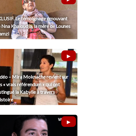
LUSIF. Le témoignage émouvant
 Nna Khaloudja, la mère de Lounes
amzi
déo – Mira Moknache revient sur
s « vrais référendum » qui ont
stingué la Kabylie à travers
histoire