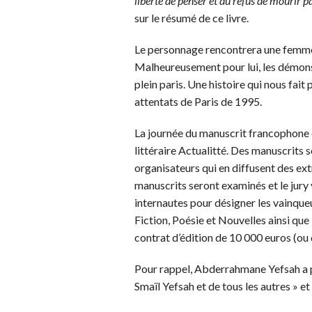
liberté de penser et du refus de mourir par
sur le résumé de ce livre.
Le personnage rencontrera une femme do
Malheureusement pour lui, les démons q
plein paris. Une histoire qui nous fait
attentats de Paris de 1995.
La journée du manuscrit francophone e
littéraire Actualitté. Des manuscrits
organisateurs qui en diffusent des extr
manuscrits seront examinés et le jury
internautes pour désigner les vainqu
Fiction, Poésie et Nouvelles ainsi que
contrat d’édition de 10 000 euros (ou
Pour rappel, Abderrahmane Yefsah a pub
Smaïl Yefsah et de tous les autres » e