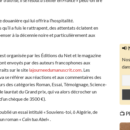
 traîtrise, il se résout à s’exiler en France
» peut-on lire
uanière qui lui offrira l’hospitalité.
u’il a fuis le rattrapent, des attentats éclatent en
 penser à la décennie noire et particulièrement aux
📢 
st organisée par les Éditions du Net et le magazine
Nos 
 sont envoyés par des auteurs francophones aux
dans
aits sur le site
lajourneedumanuscrit.com
. Les
 va se référer aux réactions et aux commentaires des
eurs des catégories Roman, Essai, Témoignage, Science-
 le lauréat du Grand prix, qui va alors décrocher un
 d’un chèque de 3500 €).
lié un essai intitulé « Souviens-toi, ô Algérie, de
📺 P
t un roman «
Caïn tua Abel
« .