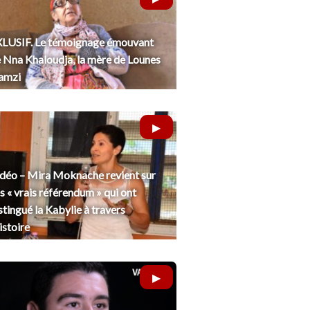
LUSIF. Le témoignage émouvant
 Nna Khaloudja, la mère de Lounes
amzi
déo – Mira Moknache revient sur
s « vrais référendum » qui ont
stingué la Kabylie à travers
histoire