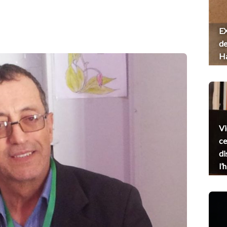
EX
de
H
Vi
ce
di
l’