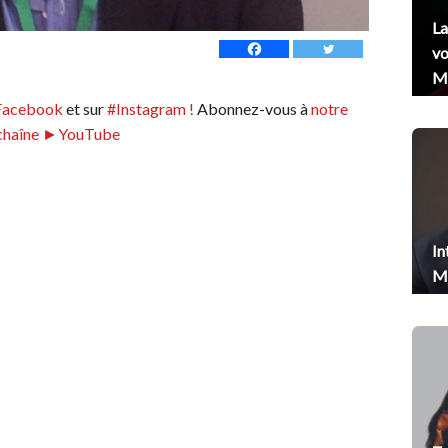
La
vo
Me
Facebook
et sur
#Instagram !
Abonnez-vous à
notre
chaîne ►YouTube
In
Me