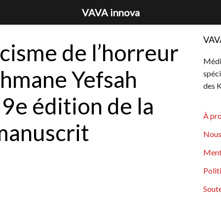
VAVA innova
VAV
ucisme de l’horreur
Média
ahmane Yefsah
spéci
des K
 9e édition de la
À pr
manuscrit
Nous
e
Ment
Polit
Soute