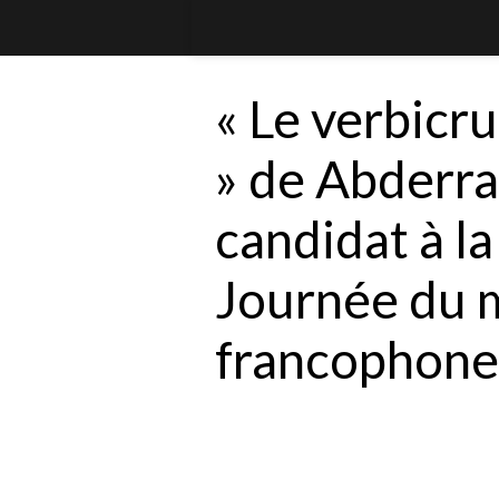
« Le verbicr
» de Abderr
candidat à la
Journée du 
francophon