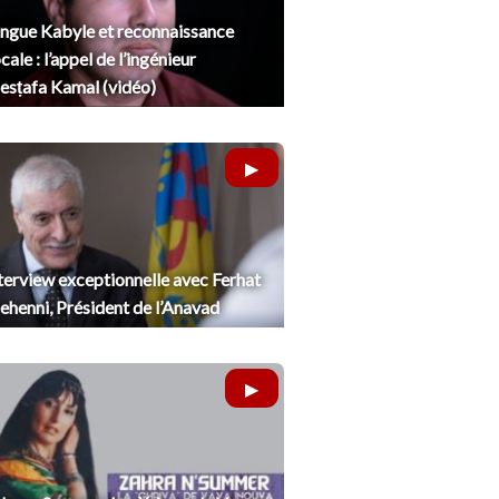
ngue Kabyle et reconnaissance
cale : l’appel de l’ingénieur
sṭafa Kamal (vidéo)
terview exceptionnelle avec Ferhat
henni, Président de l’Anavad