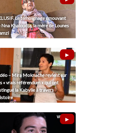
LUSIF. Le témoignage émouvant
 Nna Khaloudja, la mère de Lounes
amzi
déo – Mira Moknache revient sur
s « vrais référendum » qui ont
stingué la Kabylie à travers
histoire