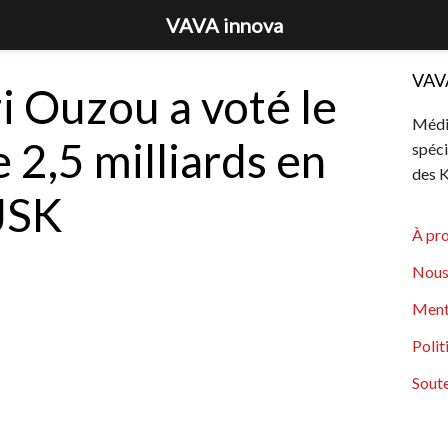
VAVA innova
VAV
i Ouzou a voté le
Média
 2,5 milliards en
spéci
des K
 JSK
À pr
Nous
Ment
Polit
Soute