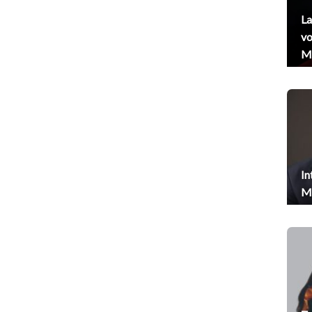
La
vo
Me
In
Me