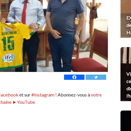
EX
de
H
Vi
ce
di
Facebook
et sur
#Instagram !
Abonnez-vous à
notre
l’
chaîne ►YouTube