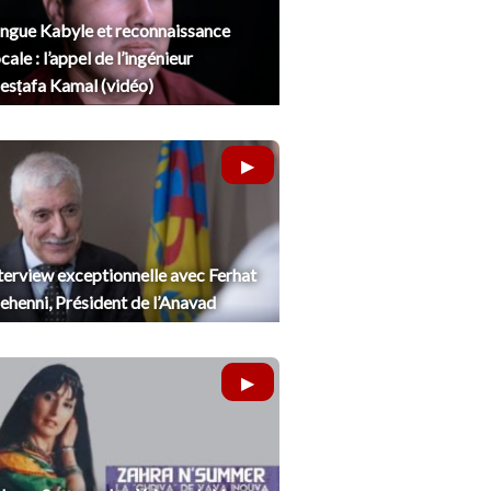
ngue Kabyle et reconnaissance
cale : l’appel de l’ingénieur
sṭafa Kamal (vidéo)
terview exceptionnelle avec Ferhat
henni, Président de l’Anavad