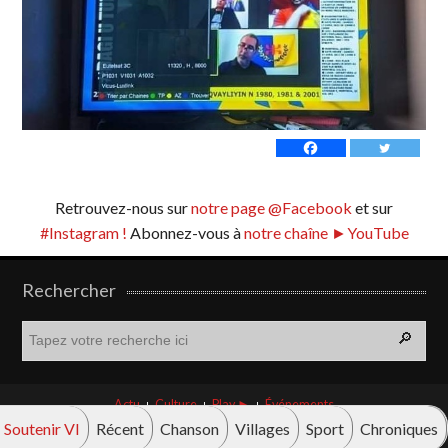
Retrouvez-nous sur
notre page @Facebook
et sur
#Instagram !
Abonnez-vous à
notre chaîne ►YouTube
Rechercher
R
e
c
h
Actu
Culture
Play ►
Événements
e
Soutenir VI
Récent
Chanson
Villages
Sport
Chroniques
r
© Vava innova 2026. Tous droits réservés.
c