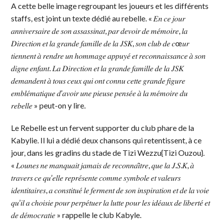
A cette belle image regroupant les joueurs et les différents
staffs, est joint un texte dédié au rebelle. « 𝐸𝑛 𝑐𝑒 𝑗𝑜𝑢𝑟
𝑎𝑛𝑛𝑖𝑣𝑒𝑟𝑠𝑎𝑖𝑟𝑒 𝑑𝑒 𝑠𝑜𝑛 𝑎𝑠𝑠𝑎𝑠𝑠𝑖𝑛𝑎𝑡, 𝑝𝑎𝑟 𝑑𝑒𝑣𝑜𝑖𝑟 𝑑𝑒 𝑚𝑒́𝑚𝑜𝑖𝑟𝑒, 𝑙𝑎
𝐷𝑖𝑟𝑒𝑐𝑡𝑖𝑜𝑛 𝑒𝑡 𝑙𝑎 𝑔𝑟𝑎𝑛𝑑𝑒 𝑓𝑎𝑚𝑖𝑙𝑙𝑒 𝑑𝑒 𝑙𝑎 𝐽𝑆𝐾, 𝑠𝑜𝑛 𝑐𝑙𝑢𝑏 𝑑𝑒 𝑐œ𝑢𝑟
𝑡𝑖𝑒𝑛𝑛𝑒𝑛𝑡 𝑎̀ 𝑟𝑒𝑛𝑑𝑟𝑒 𝑢𝑛 ℎ𝑜𝑚𝑚𝑎𝑔𝑒 𝑎𝑝𝑝𝑢𝑦𝑒́ 𝑒𝑡 𝑟𝑒𝑐𝑜𝑛𝑛𝑎𝑖𝑠𝑠𝑎𝑛𝑐𝑒 𝑎̀ 𝑠𝑜𝑛
𝑑𝑖𝑔𝑛𝑒 𝑒𝑛𝑓𝑎𝑛𝑡. 𝐿𝑎 𝐷𝑖𝑟𝑒𝑐𝑡𝑖𝑜𝑛 𝑒𝑡 𝑙𝑎 𝑔𝑟𝑎𝑛𝑑𝑒 𝑓𝑎𝑚𝑖𝑙𝑙𝑒 𝑑𝑒 𝑙𝑎 𝐽𝑆𝐾
𝑑𝑒𝑚𝑎𝑛𝑑𝑒𝑛𝑡 𝑎̀ 𝑡𝑜𝑢𝑠 𝑐𝑒𝑢𝑥 𝑞𝑢𝑖 𝑜𝑛𝑡 𝑐𝑜𝑛𝑛𝑢 𝑐𝑒𝑡𝑡𝑒 𝑔𝑟𝑎𝑛𝑑𝑒 𝑓𝑖𝑔𝑢𝑟𝑒
𝑒𝑚𝑏𝑙𝑒́𝑚𝑎𝑡𝑖𝑞𝑢𝑒 𝑑’𝑎𝑣𝑜𝑖𝑟 𝑢𝑛𝑒 𝑝𝑖𝑒𝑢𝑠𝑒 𝑝𝑒𝑛𝑠𝑒́𝑒 𝑎̀ 𝑙𝑎 𝑚𝑒́𝑚𝑜𝑖𝑟𝑒 𝑑𝑢
𝑟𝑒𝑏𝑒𝑙𝑙𝑒 » peut-on y lire.
Le Rebelle est un fervent supporter du club phare de la
Kabylie. Il lui a dédié deux chansons qui retentissent, à ce
jour, dans les gradins du stade de Tizi Wezzu{Tizi Ouzou}.
« 𝐿𝑜𝑢𝑛𝑒𝑠 𝑛𝑒 𝑚𝑎𝑛𝑞𝑢𝑎𝑖𝑡 𝑗𝑎𝑚𝑎𝑖𝑠 𝑑𝑒 𝑟𝑒𝑐𝑜𝑛𝑛𝑎𝑖̂𝑡𝑟𝑒, 𝑞𝑢𝑒 𝑙𝑎 𝐽.𝑆.𝐾, 𝑎̀
𝑡𝑟𝑎𝑣𝑒𝑟𝑠 𝑐𝑒 𝑞𝑢’𝑒𝑙𝑙𝑒 𝑟𝑒𝑝𝑟𝑒́𝑠𝑒𝑛𝑡𝑒 𝑐𝑜𝑚𝑚𝑒 𝑠𝑦𝑚𝑏𝑜𝑙𝑒 𝑒𝑡 𝑣𝑎𝑙𝑒𝑢𝑟𝑠
𝑖𝑑𝑒𝑛𝑡𝑖𝑡𝑎𝑖𝑟𝑒𝑠, 𝑎 𝑐𝑜𝑛𝑠𝑡𝑖𝑡𝑢𝑒́ 𝑙𝑒 𝑓𝑒𝑟𝑚𝑒𝑛𝑡 𝑑𝑒 𝑠𝑜𝑛 𝑖𝑛𝑠𝑝𝑖𝑟𝑎𝑡𝑖𝑜𝑛 𝑒𝑡 𝑑𝑒 𝑙𝑎 𝑣𝑜𝑖𝑒
𝑞𝑢’𝑖𝑙 𝑎 𝑐ℎ𝑜𝑖𝑠𝑖𝑒 𝑝𝑜𝑢𝑟 𝑝𝑒𝑟𝑝𝑒́𝑡𝑢𝑒𝑟 𝑙𝑎 𝑙𝑢𝑡𝑡𝑒 𝑝𝑜𝑢𝑟 𝑙𝑒𝑠 𝑖𝑑𝑒́𝑎𝑢𝑥 𝑑𝑒 𝑙𝑖𝑏𝑒𝑟𝑡𝑒́ 𝑒𝑡
𝑑𝑒 𝑑𝑒́𝑚𝑜𝑐𝑟𝑎𝑡𝑖𝑒 » rappelle le club Kabyle.