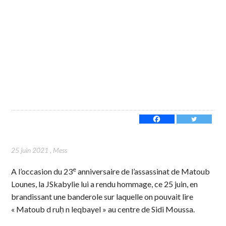
25 juin 2021
,
Mess
e
A l’occasion du 23
anniversaire de l’assassinat de Matoub
Lounes, la JSkabylie lui a rendu hommage, ce 25 juin, en
brandissant une banderole sur laquelle on pouvait lire
« Matoub d ruḥ n leqbayel » au centre de Sidi Moussa.