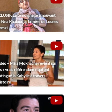
LUSIF. Le témoignage émouvant
 Nna Khaloudja, la mère de Lounes
amzi
déo – Mira Moknache revient sur
s « vrais référendum » qui ont
stingué la Kabylie à travers
histoire