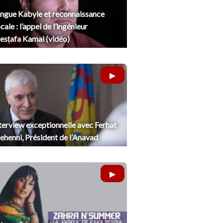
ngue Kabyle et reconnaissance
cale : l’appel de l’ingénieur
sṭafa Kamal (vidéo)
terview exceptionnelle avec Ferhat
henni, Président de l’Anavad