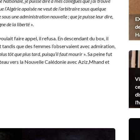
ée Nationale, je puisse dire à mes collègues que j’ai trouvé
que l’Algérie apaisée ne veut de l’arbitraire sous quelque
ve sous une administration nouvelle ; que je puisse leur dire,
EX
gne de la liberté
».
de
H
ait faire appel, il refusa. En descendant du box, il
 et tandis que des femmes l’observaient avec admiration,
us tôt que plus tard, puisqu’il faut mourir
». Sa peine fut
ateau vers la Nouvelle Calédonie avec Aziz,Mhand et
Vi
ce
di
l’