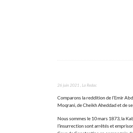
26 juin 2021
,
La Redac
Comparons la reddition de l’Emir Abd
Moqrani, de Cheikh Aheddad et de se
Nous sommes le 10 mars 1873, la Kaby
l’insurrection sont arrêtés et empri