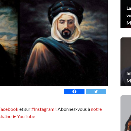
La
vo
Me
In
Me
Facebook
et sur
#Instagram !
Abonnez-vous à
notre
chaîne ►YouTube