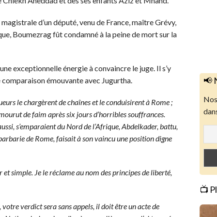
 Chiekh Aheddad et des ses enfants Aziz et Mhand.
e magistrale d’un député, venu de France, maître Grévy,
ique, Boumezrag fût condamné à la peine de mort sur la
ne exceptionnelle énergie à convaincre le juge. Il s’y
📢 
 une comparaison émouvante avec Jugurtha.
Nos 
eurs le chargèrent de chaînes et le conduisirent à Rome ;
dans
l mourut de faim après six jours d’horribles souffrances.
 aussi, s’emparaient du Nord de l’Afrique, Abdelkader, battu,
a barbarie de Rome, faisait à son vaincu une position digne
 et simple. Je le réclame au nom des principes de liberté,
📺 P
 votre verdict sera sans appels, il doit être un acte de