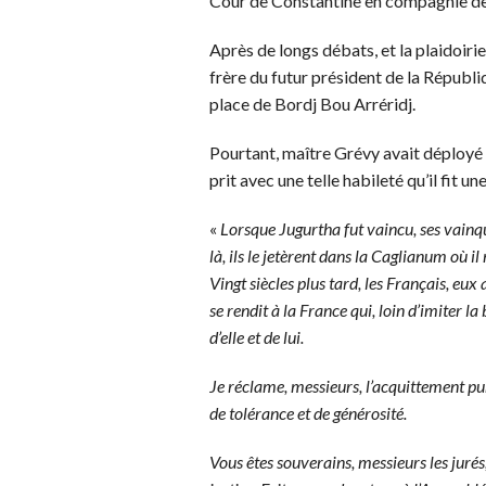
Cour de Constantine en compagnie de
Après de longs débats, et la plaidoiri
frère du futur président de la Républ
place de Bordj Bou Arréridj.
Pourtant, maître Grévy avait déployé u
prit avec une telle habileté qu’il fit
«
Lorsque Jugurtha fut vaincu, ses vainqu
là, ils le jetèrent dans la Caglianum où i
Vingt siècles plus tard, les Français, eux
se rendit à la France qui, loin d’imiter l
d’elle et de lui.
Je réclame, messieurs, l’acquittement pur
de tolérance et de générosité.
Vous êtes souverains, messieurs les jurés,