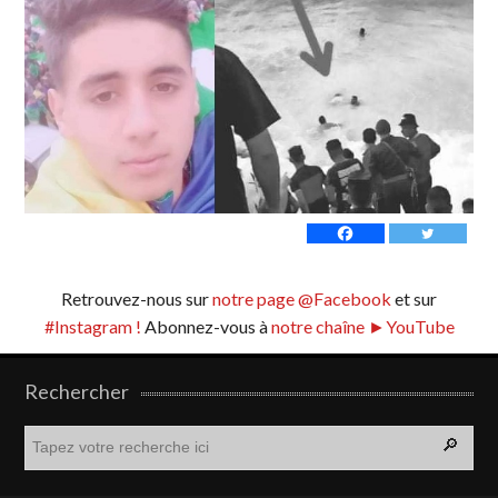
Retrouvez-nous sur
notre page @Facebook
et sur
#Instagram !
Abonnez-vous à
notre chaîne ►YouTube
Rechercher
R
e
c