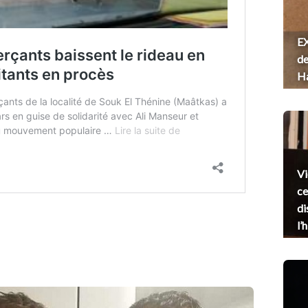
EX
de
H
Vi
ce
di
l’