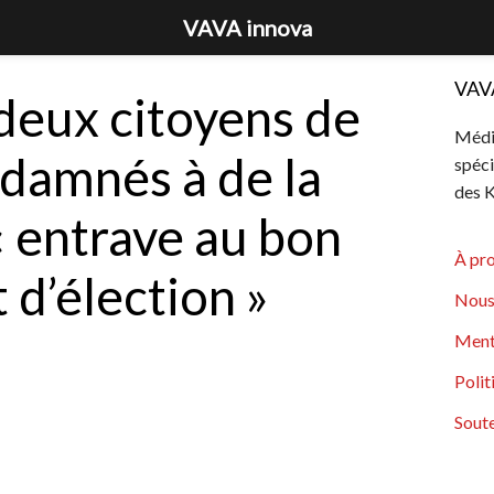
VAVA innova
VAV
 deux citoyens de
Média
damnés à de la
spéci
des K
« entrave au bon
À pr
d’élection »
Nous
Ment
Polit
Soute