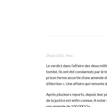
28 juin 2021
,
Mess
Le verdict dans l’affaire des deux mil
tombé. Ils ont été condamnés par le t
prison ferme assortie d’une amende d
d’élection ». Une affaire qui remonte 
Après plusieurs reports, depuis leur 
de la justice est enfin connue. A note
une amende de 100 000 Da.