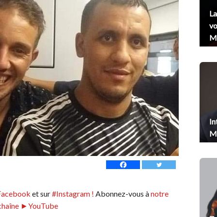
La
vo
Me
In
Me
Facebook
et sur
#Instagram !
Abonnez-vous à
notre
chaîne ►YouTube