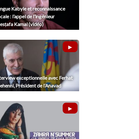
ngue Kabyle et reconnaissance
cale : l’appel de l’ingénieur
sṭafa Kamal (vidéo)
terview exceptionnelle avec Ferhat
henni, Président de l’Anavad