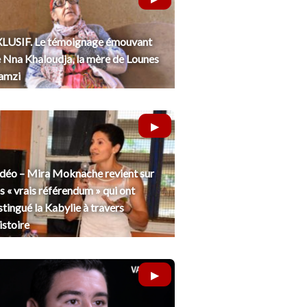
LUSIF. Le témoignage émouvant
 Nna Khaloudja, la mère de Lounes
amzi
déo – Mira Moknache revient sur
s « vrais référendum » qui ont
stingué la Kabylie à travers
histoire