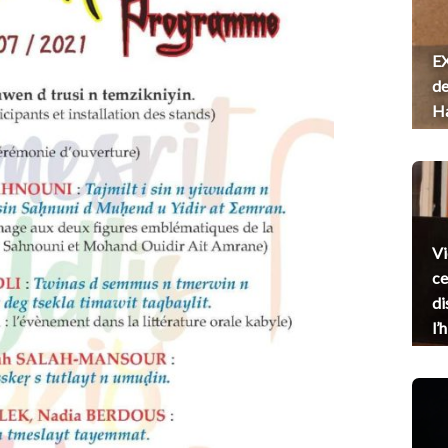
EX
de
H
Vi
ce
di
l’