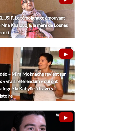
LUSIF. Le témoignage émouvant
 Nna Khaloudja, la mère de Lounes
amzi
déo – Mira Moknache revient sur
s « vrais référendum » qui ont
stingué la Kabylie à travers
histoire