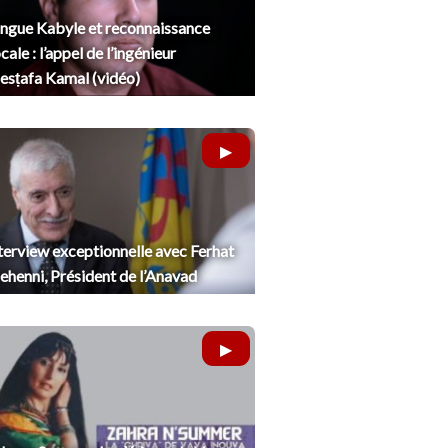
ngue Kabyle et reconnaissance
cale : l’appel de l’ingénieur
sṭafa Kamal (vidéo)
terview exceptionnelle avec Ferhat
henni, Président de l’Anavad