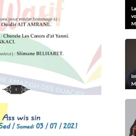
La
vo
Me
In
Me