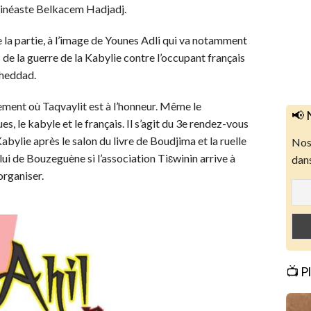
cinéaste Belkacem Hadjadj.
e la partie, à l’image de Younes Adli qui va notamment
de la guerre de la Kabylie contre l’occupant français
Aheddad.
ement où Taqvaylit est à l’honneur. Même le
📢 
, le kabyle et le français. Il s’agit du 3e rendez-vous
abylie après le salon du livre de Boudjima et la ruelle
Nos 
lui de Bouzeguène si l’association Tiɛwinin arrive à
dans
organiser.
📺 P