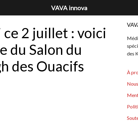
VAVA innova
VAV
e 2 juillet : voici
Média
e du Salon du
spéci
des K
h des Ouacifs
À pr
Nous
Ment
Polit
Soute