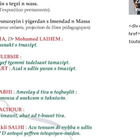
Za
in
<div 
href
toute