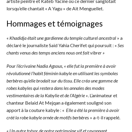
artiste peintre et Kateb Yacine où ce dernier sanglotait
lorsqu’elle chantait « A Yagu » de Ait Menguellet.
Hommages et témoignages
«
Khadidja était une gardienne du temple culturel ancestral
» a
déclaré le journaliste Said Yahia Cherifet qui poursuit : «
Ses
chants venus des temps anciens nous ont fait vibrer »
Pour l’écrivaine Nadia Agsous, « elle fut la première à avoir
révolutionné l’habit féminin kabyle en utilisant les symboles
berbères qu’elle brodait sur du tissu. Elle créa une gamme de
robes kabyles qui restera dans les annales des modes
vestimentaires de la Kabylie et de l’Algérie »
. L’animateur et
chanteur Belaid At Mejqan a également souligné son
apport à la couture kabyle : «
Elle a été la première à avoir
créé la robe kabyle ornée de motifs berbère
s » a-t-il rappelé.
«
Un autre trésor de notre patrimoine vif et rayonnant