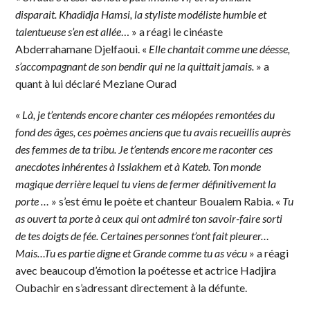
disparait. Khadidja Hamsi, la styliste modéliste humble et
talentueuse s’en est allée
… » a réagi le cinéaste
Abderrahamane Djelfaoui. «
Elle chantait comme une déesse,
s’accompagnant de son bendir qui ne la quittait jamais.
» a
quant à lui déclaré Meziane Ourad
«
Là, je t’entends encore chanter ces mélopées remontées du
fond des âges, ces poèmes anciens que tu avais recueillis auprès
des femmes de ta tribu. Je t’entends encore me raconter ces
anecdotes inhérentes à Issiakhem et à Kateb. Ton monde
magique derrière lequel tu viens de fermer définitivement la
porte …
» s’est ému le poète et chanteur Boualem Rabia. «
Tu
as ouvert ta porte à ceux qui ont admiré ton savoir-faire sorti
de tes doigts de fée. Certaines personnes t’ont fait pleurer…
Mais…Tu es partie digne et Grande comme tu as vécu
» a réagi
avec beaucoup d’émotion la poétesse et actrice Hadjira
Oubachir en s’adressant directement à la défunte.