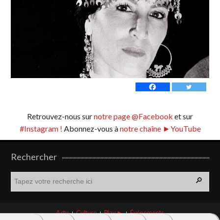
Retrouvez-nous sur
notre page @Facebook
et sur
#Instagram !
Abonnez-vous à
notre chaîne ►YouTube
Rechercher
R
e
c
h
Actu
Culture
Play ►
Événements
e