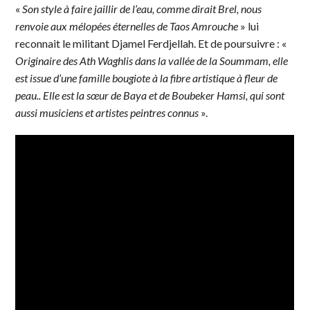
«
Son style à faire jaillir de l’eau, comme dirait Brel, nous
renvoie aux mélopées éternelles de Taos Amrouche
» lui
reconnait le militant Djamel Ferdjellah. Et de poursuivre : «
Originaire des Ath Waghlis dans la vallée de la Soummam, elle
est issue d’une famille bougiote à la fibre artistique à fleur de
peau.. Elle est la sœur de Baya et de Boubeker Hamsi, qui sont
aussi musiciens et artistes peintres connus
».