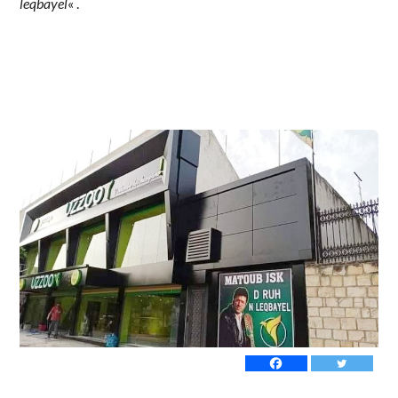
leqbayel
« .