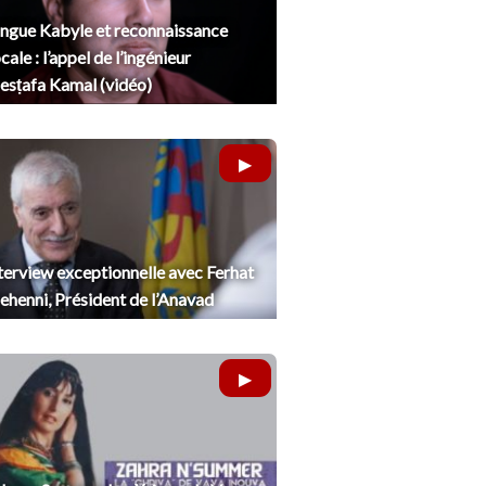
ngue Kabyle et reconnaissance
cale : l’appel de l’ingénieur
sṭafa Kamal (vidéo)
terview exceptionnelle avec Ferhat
henni, Président de l’Anavad