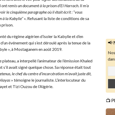
 lui ont remis un document à la prison d’El Harrach. Il m’a
ir le cinquième paragraphe où il était écrit : ‘’vous
 à la Kabylie’’
». Refusant la liste de conditions de sa
n prison.
onté du régime algérien d’isoler la Kabylie et d’en
📢 
t d’un événement qui s’est déroulé après la tenue de la
 kabyle », à Mostaganem en août 2019.
Nos 
dans
e plateau, a interpellé l’animateur de l’émission Khaled
 s’il avait signé quelque chose. Sa réponse était tout
retenus, le chef du centre d’incarcération m’avait juste dit,
wilayas
» témoigne le journaliste. L’interlocuteur du
gayet et Tizi Ouzou de l’Algérie.
📺 P