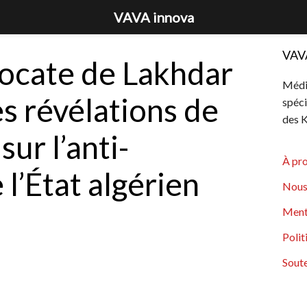
VAVA innova
VAV
avocate de Lakhdar
Média
es révélations de
spéci
des K
sur l’anti-
À pr
l’État algérien
Nous
Ment
Polit
Soute