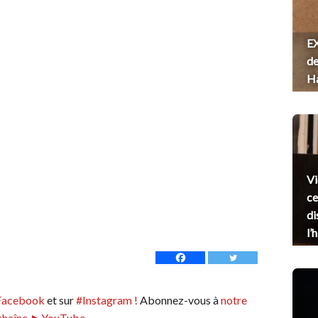
EX
de
H
Vi
ce
di
l’
Facebook
et sur
#Instagram !
Abonnez-vous à
notre
chaîne ►YouTube