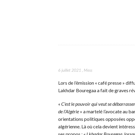
6 juillet 2021
,
Mess
Lors de l’émission « café presse » diff
Lakhdar Bouregaa a fait de graves révé
«
C’est le pouvoir qui veut se débarrasser
de l’Algérie
» a martelé l’avocate au b
orientations politiques opposées oppo
algérienne. Là où cela devient intéress
ses propos : «
Lkhadar Bouregaa, lorsqu’i