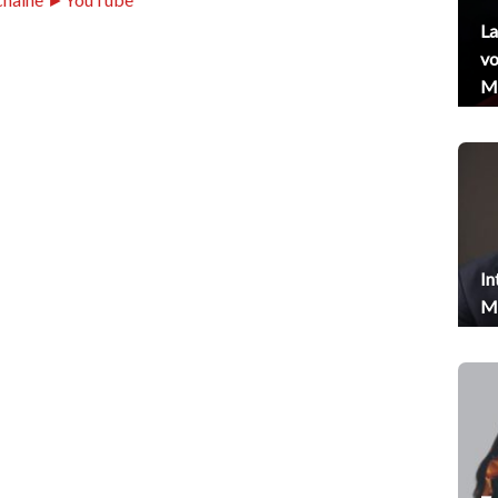
La
vo
Me
In
Me