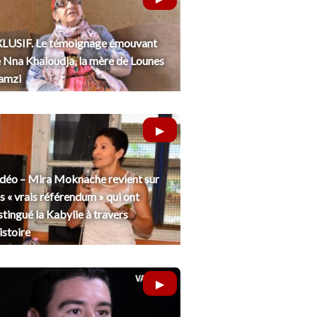
LUSIF. Le témoignage émouvant
 Nna Khaloudja, la mère de Lounes
amzi
déo – Mira Moknache revient sur
s « vrais référendum » qui ont
stingué la Kabylie à travers
histoire