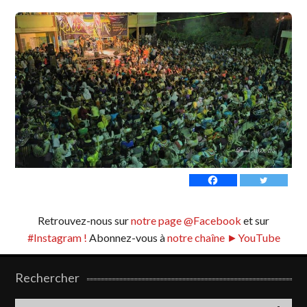
Retrouvez-nous sur
notre page @Facebook
et sur
#Instagram !
Abonnez-vous à
notre chaîne ►YouTube
Rechercher