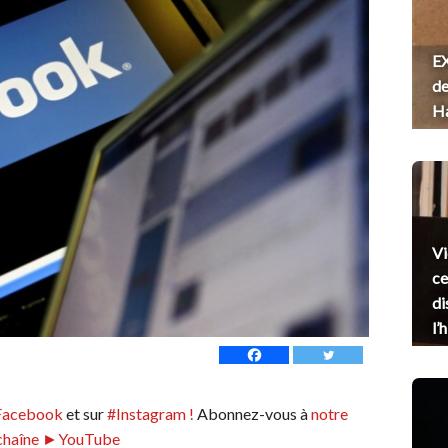
EX
de
H
Vi
ce
di
l’
Facebook
et sur
#Instagram !
Abonnez-vous à
notre
chaîne ►YouTube