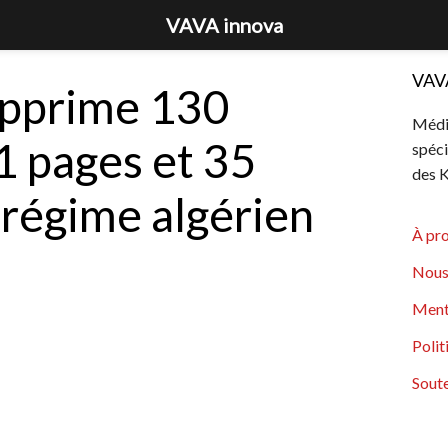
VAVA innova
VAV
pprime 130
Média
1 pages et 35
spéci
des K
régime algérien
À pr
Nous
Ment
Polit
Soute