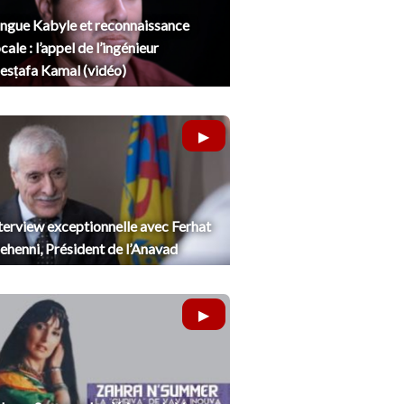
ngue Kabyle et reconnaissance
cale : l’appel de l’ingénieur
sṭafa Kamal (vidéo)
terview exceptionnelle avec Ferhat
henni, Président de l’Anavad