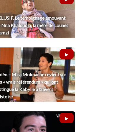
LUSIF. Le témoignage émouvant
 Nna Khaloudja, la mère de Lounes
amzi
déo – Mira Moknache revient sur
s « vrais référendum » qui ont
stingué la Kabylie à travers
histoire