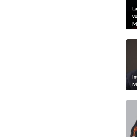
La
vo
Me
In
Me