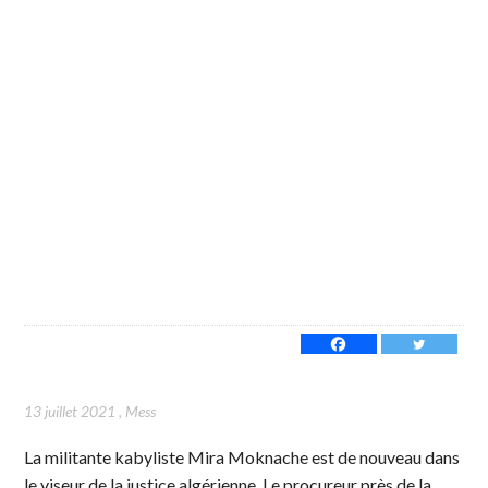
13 juillet 2021
,
Mess
La militante kabyliste Mira Moknache est de nouveau dans
le viseur de la justice algérienne. Le procureur près de la