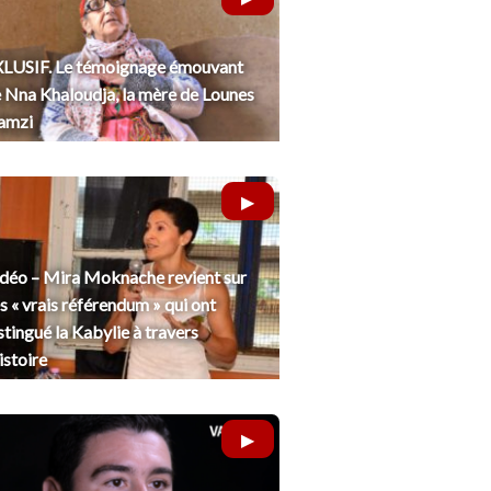
LUSIF. Le témoignage émouvant
 Nna Khaloudja, la mère de Lounes
amzi
déo – Mira Moknache revient sur
s « vrais référendum » qui ont
stingué la Kabylie à travers
histoire