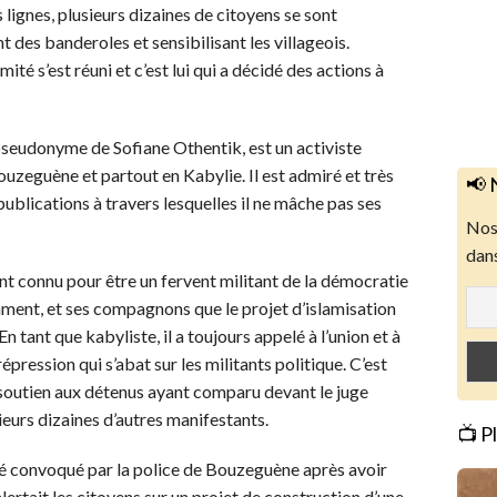
s lignes, plusieurs dizaines de citoyens se sont
t des banderoles et sensibilisant les villageois.
ité s’est réuni et c’est lui qui a décidé des actions à
 pseudonyme de Sofiane Othentik, est un activiste
uzeguène et partout en Kabylie. Il est admiré et très
📢 
publications à travers lesquelles il ne mâche pas ses
Nos 
dans
ent connu pour être un fervent militant de la démocratie
tamment, et ses compagnons que le projet d’islamisation
 tant que kabyliste, il a toujours appelé à l’union et à
épression qui s’abat sur les militants politique. C’est
 soutien aux détenus ayant comparu devant le juge
sieurs dizaines d’autres manifestants.
📺 P
é convoqué par la police de Bouzeguène après avoir
 alertait les citoyens sur un projet de construction d’une