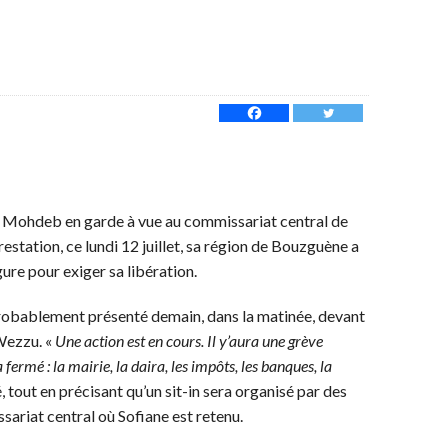
ne Mohdeb en garde à vue au commissariat central de
estation, ce lundi 12 juillet, sa région de Bouzguène a
ure pour exiger sa libération.
ra probablement présenté demain, dans la matinée, devant
 Wezzu. «
Une action est en cours. Il y’aura une grève
ermé : la mairie, la daira, les impôts, les banques, la
é, tout en précisant qu’un sit-in sera organisé par des
sariat central où Sofiane est retenu.