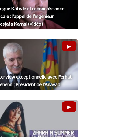
ngue Kabyle et reconnaissance
cale : l’appel de l’ingénieur
sṭafa Kamal (vidéo)
terview exceptionnelle avec Ferhat
henni, Président de l’Anavad