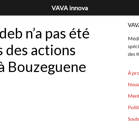
VAVA innova
VAV
eb n’a pas été
Média
s des actions
spéci
des K
 à Bouzeguene
À pr
Nous
Ment
Polit
Soute