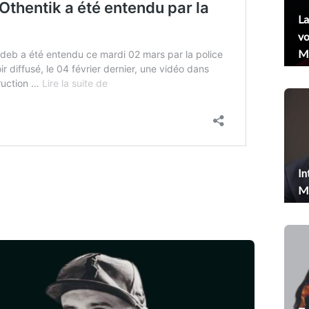
La
vo
Me
In
Me