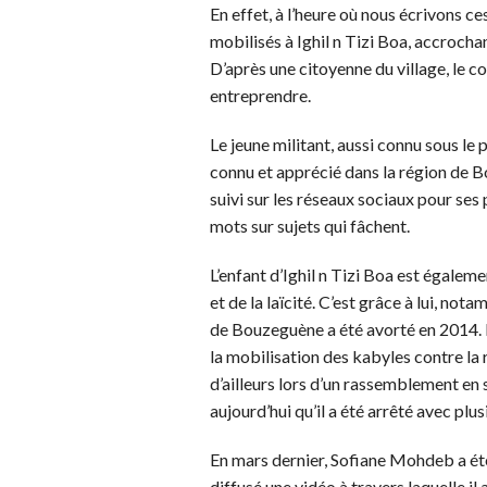
En effet, à l’heure où nous écrivons ce
mobilisés à Ighil n Tizi Boa, accrochan
D’après une citoyenne du village, le com
entreprendre.
Le jeune militant, aussi connu sous le
connu et apprécié dans la région de Bo
suivi sur les réseaux sociaux pour ses 
mots sur sujets qui fâchent.
L’enfant d’Ighil n Tizi Boa est égalem
et de la laïcité. C’est grâce à lui, no
de Bouzeguène a été avorté en 2014. En
la mobilisation des kabyles contre la r
d’ailleurs lors d’un rassemblement en
aujourd’hui qu’il a été arrêté avec plu
En mars dernier, Sofiane Mohdeb a ét
diffusé une vidéo à travers laquelle il