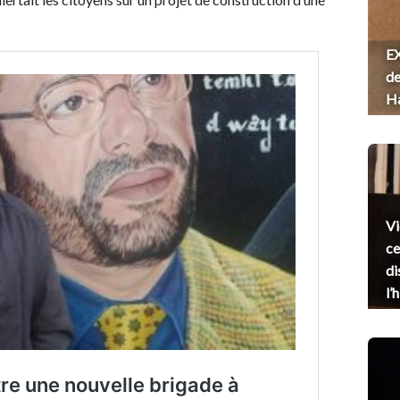
EX
de
H
Vi
ce
di
l’