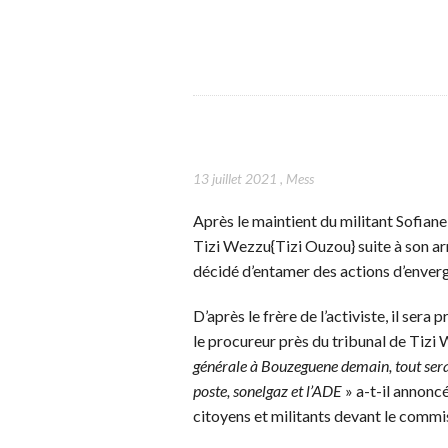
13 juillet 2021
,
Mess
Après le maintient du militant Sofia
Tizi Wezzu{Tizi Ouzou} suite à son arr
décidé d’entamer des actions d’enverg
D’après le frère de l’activiste, il se
le procureur près du tribunal de Tizi
générale à Bouzeguene demain, tout sera f
poste, sonelgaz et l’ADE
» a-t-il annonc
citoyens et militants devant le commis