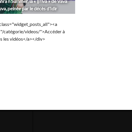
hra n Summer, la « Ɣriva » de Vava
uva, peinée par le décès d’Idir
class="widget_posts_all"><a
="/catégorie/videos/">Accéder à
s les vidéos</a></div>