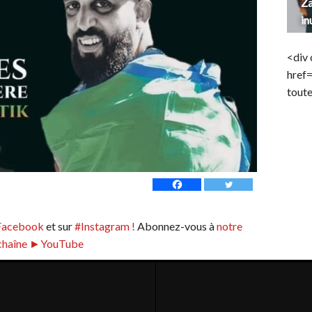
Za
in
<div 
href
toute
Facebook
et sur
#Instagram !
Abonnez-vous à
notre
chaîne ►YouTube