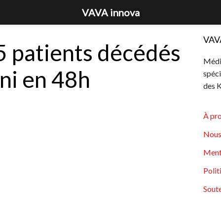
VAVA innova
VAV
5 patients décédés
Média
ni en 48h
spéci
des K
À pr
Nous
Ment
Polit
Soute