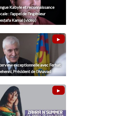
ngue Kabyle et reconnaissance
cale : l’appel de l’ingénieur
sṭafa Kamal (vidéo)
terview exceptionnelle avec Ferhat
henni, Président de l’Anavad