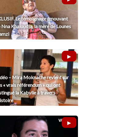
LUSIF. Le témoignage émouvant
 Nna Khaloudja, la mère de Lounes
amzi
déo – Mira Moknache revient sur
s « vrais référendum » qui ont
stingué la Kabylie à travers
histoire