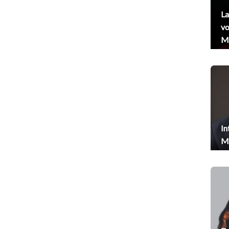
La
vo
Me
In
Me