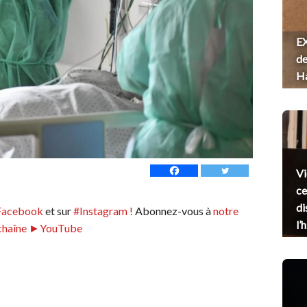
EX
de
H
Vi
ce
di
Facebook
et sur
#Instagram !
Abonnez-vous à
notre
l’
chaîne ►YouTube