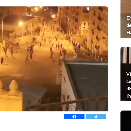
EX
de
H
Vi
ce
di
l’