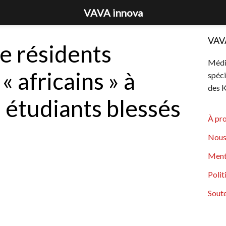
VAVA innova
VAV
e résidents
Média
« africains » à
spéci
des K
 étudiants blessés
À pr
Nous
Ment
Polit
Soute