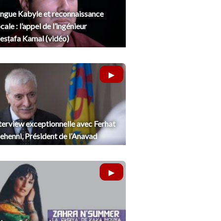
ngue Kabyle et reconnaissance
cale : l’appel de l’ingénieur
sṭafa Kamal (vidéo)
terview exceptionnelle avec Ferhat
henni, Président de l’Anavad