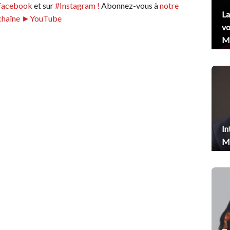
Facebook
et sur
#Instagram !
Abonnez-vous à
notre
La
chaîne ►YouTube
vo
Me
In
Me