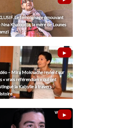
LUSIF. Le témoignage émouvant
 Nna Khaloudja, la mère de Lounes
amzi
déo – Mira Moknache revient sur
s « vrais référendum » qui ont
stingué la Kabylie à travers
histoire