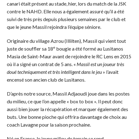
canari était présent au stade, hier, lors du match de la JSK
contre le NAHD. Elle nous a également assuré qu’il a été
suivi de très près depuis plusieurs semaines par le club et
que le jeune Massil rejoindra l’équipe séniore.
Originaire du village Azrou (Illilten), Massil qui vient tout
e
juste de souffler sa 18
bougie a été formé au Lusitanos
Masia de Saint-Maur avant de rejoindre le RC Lens en 2015
où il a signé un contrat de 5 ans. «
Massil est un joueur très
doué techniquement et très intelligent dans le jeu
» l’avait
encensé son ancien club de Lusitanos.
D’après notre source, Massil Adjaoudi joue dans les postes
du milieu, ce que l’on appelle « box to box ». Il peut donc
aussi bien jouer la récupération et marquer également des
buts. Une bonne pioche qui offrira davantage de choix au
coach Lavagne pour la saison prochaine.
Né en France, le jeune milieu de terrain se rend