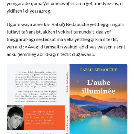
yemgaraden, ama ɣef umecwaṛ-is, ama ɣef tmedyezt-is, d
yidlisen i d-yessaẓreg.
Ugar n waya ameskar Rabaḥ Bedaouche yettheggi ungal s
tutlayt tafṛansist, akken i yekkat tamundult, dɣa ɣef
tneggarut-agi nesteqsat ma yella yettheggi kra n tezlit,
yerra-d : « Ayagi d tamsalt n wakud, ad d-yas wassen-nsent,
acku ḥemmleɣ abrid-agi n tezlit d uẓawan ».