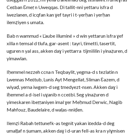
Ceɛban Ɛmeṛ n Uweqqas. Di tallit-nni yettaru isfra d
iwezlanen, d icqfan kan ɣef tayri i t-yerḥan i yerḥan
ilemẓiyen s umata.
Bab n wammud « L’aube illuminé » d win yettarun isfra ɣef
xilla n temsal d tlufa, gar-asent : tayri, timetti, tasertit,
uguren n yal ass, akken daɣ i yettarra tijmililin i yinaẓuren, d
yimawlan.
Iḥemmel nezzeh ccna n Teqbaylit, yegma-d s tezlatin n
Lwennas Meɛtub, Lunis Ayt Mengellat, Sliman Ɛazem, d
wiyaḍ, yerna iwgem-d seg tmedyezt-nsen. Akken daɣ i
iḥemmel a d-isel i uɣanib n cceɛbi. Seg yinaẓuren d
yimeskaren ibeṛṛaniyen imal ɣer Meḥmud Derwic, Nagib
Mahfouz, Baudelaire, d waṭas-nniḍen.
Ilemẓi Rabah tettunefk-as tegnit yakan iɛedda-d deg
umaṭṭaf n ṣumam, akken daɣ i d-uran fell-as kra n yiɣmisen