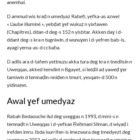
anemhal.
D ammud wis kraḍ n umedyaz Rabeḥ, yefka-as azwel
« L’aube illuminé », yebḍat ɣef wukuẓ n yixfawen
(Chapitres), ddan-d deg-s 152 n yisbtar. Akken daɣ i d-
ddant deg-s kra n tugniwin, d wunuɣen i d-yefren bab-is,
ayagi yerna-as-d ccbaḥa.
D adlis ara d-tafem yettnuzu akka tura deg kra n tnedlisin n
Uweqqas, akked temdint n Bgayet, si leɛḍil ad yaweḍ ɣer
tamiwin d temnaḍin-nniḍen n tmurt, yesqam-d 500 n
yidinaṛen.
Awal ɣef umedyaz
Rabah Bedaouche ilul deg useggas n 1993, d mmi-s n
temnaḍt n Uweqqas i d-yefkan Ṛeḥmani Sliman, d wiyaḍ i
irefden imru. Ibda isurrifen-is imezwura deg tmedyezt deg
useggas n 2012, mi yella d anelmad deg tesnawit n umeɣras