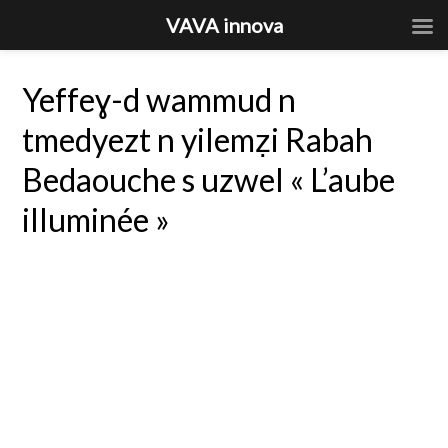
VAVA innova
Yeffeɣ-d wammud n
tmedyezt n yilemẓi Rabah
Bedaouche s uzwel « L’aube
illuminée »