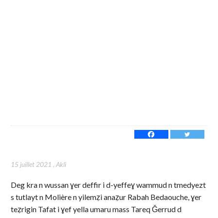
15 juillet 2021
,
Akli
Deg kra n wussan ɣer deffir i d-yeffeɣ wammud n tmedyezt
s tutlayt n Molière n yilemẓi anaẓur Rabah Bedaouche, ɣer
teẓrigin Tafat i ɣef yella umaru mass Tareq Ǧerrud d