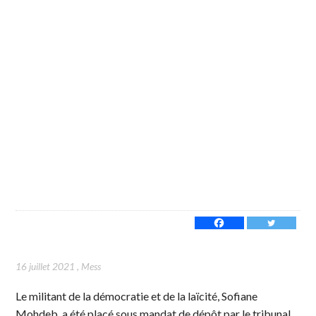
16 juillet 2021
,
Mess
Le militant de la démocratie et de la laïcité, Sofiane
Mohdeb, a été placé sous mandat de dépôt par le tribunal