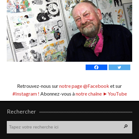
Retrouvez-nous sur
notre page @Facebook
et sur
#Instagram !
Abonnez-vous à
notre chaîne ►YouTube
Rechercher
R
e
c