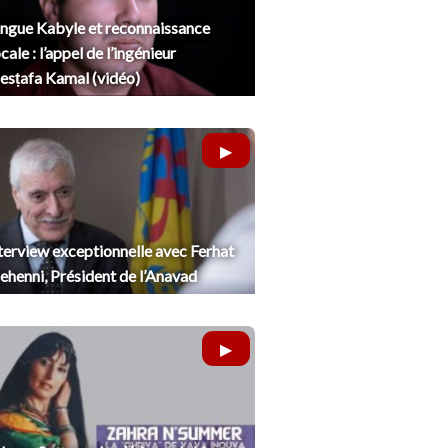
ngue Kabyle et reconnaissance
cale : l’appel de l’ingénieur
sṭafa Kamal (vidéo)
terview exceptionnelle avec Ferhat
henni, Président de l’Anavad