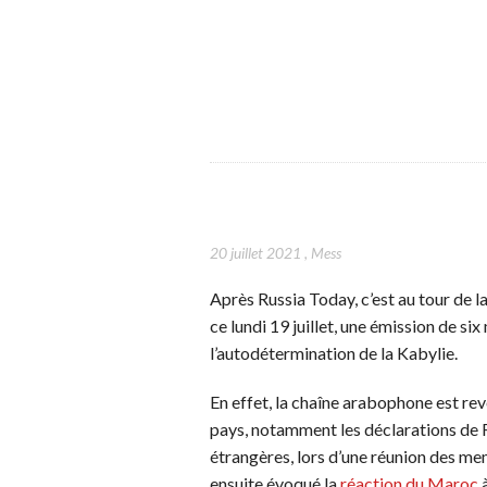
20 juillet 2021
,
Mess
Après Russia Today, c’est au tour de
ce lundi 19 juillet, une émission de si
l’autodétermination de la Kabylie.
En effet, la chaîne arabophone est rev
pays, notamment les déclarations de 
étrangères, lors d’une réunion des 
ensuite évoqué la
réaction du Maroc
à