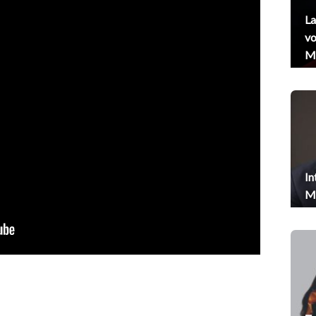
La
vo
Me
In
Me