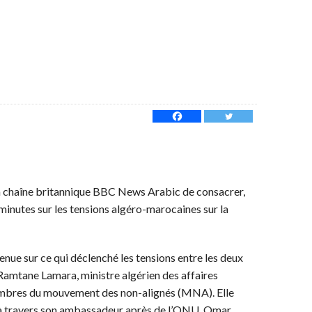
 la chaîne britannique BBC News Arabic de consacrer,
x minutes sur les tensions algéro-marocaines sur la
enue sur ce qui déclenché les tensions entre les deux
Ramtane Lamara, ministre algérien des affaires
membres du mouvement des non-alignés (MNA). Elle
 travers son ambassadeur après de l’ONU, Omar