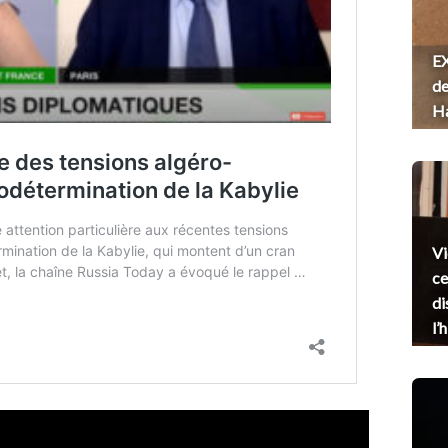
EX
de
H
Vi
ce
di
l’