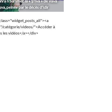
hra n Summer, la « Ɣriva » de Vava
uva, peinée par le décès d’Idir
class="widget_posts_all"><a
="/catégorie/videos/">Accéder à
s les vidéos</a></div>