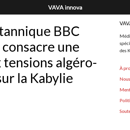
VAVA innova
VAV
itannique BBC
Média
 consacre une
spéci
des K
 tensions algéro-
À pr
ur la Kabylie
Nous
Ment
Polit
Soute