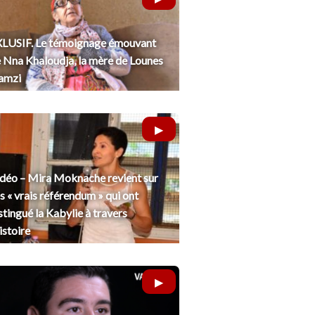
LUSIF. Le témoignage émouvant
 Nna Khaloudja, la mère de Lounes
amzi
déo – Mira Moknache revient sur
s « vrais référendum » qui ont
stingué la Kabylie à travers
histoire