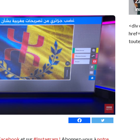
Za
in
<div 
href
toute
Facebook
et sur
#Instagram !
Abonnez-vous à
notre