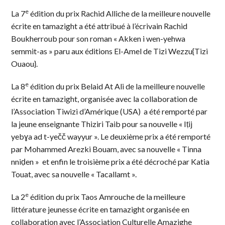
e
La 7
édition du prix Rachid Alliche de la meilleure nouvelle
écrite en tamazight a été attribué à l’écrivain Rachid
Boukherroub pour son roman « Akken i wen-yehwa
semmit-as » paru aux éditions El-Amel de Tizi Wezzu{Tizi
Ouaou}.
e
La 8
édition du prix Belaid At Ali de la meilleure nouvelle
écrite en tamazight, organisée avec la collaboration de
l’Association Tiwizi d’Amérique (USA) a été remporté par
la jeune enseignante Thiziri Taib pour sa nouvelle « Iṭij
yebɣa ad t-yečč wayyur ». Le deuxième prix a été remporté
par Mohammed Arezki Bouam, avec sa nouvelle « Tinna
nniḍen » et enfin le troisième prix a été décroché par Katia
Touat, avec sa nouvelle « Tacallamt ».
e
La 2
édition du prix Taos Amrouche de la meilleure
littérature jeunesse écrite en tamazight organisée en
collaboration avec l’Association Culturelle Amazighe