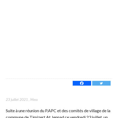
23 juillet 2021
,
Mess
Suite à une réunion du P.APC et des comités de village de la
commune de Timizert At Jennad ce vendredi 23 juillet, un