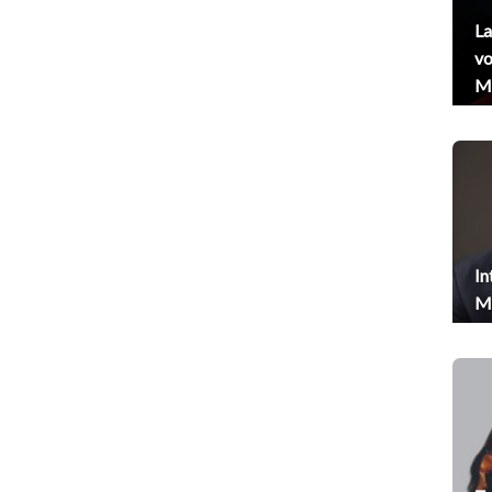
La
vo
Me
In
Me