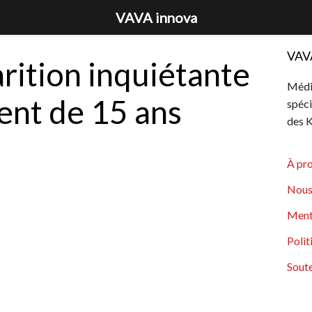
VAVA innova
VAV
arition inquiétante
Média
ent de 15 ans
spéci
des K
À pr
Nous
Ment
Polit
Soute