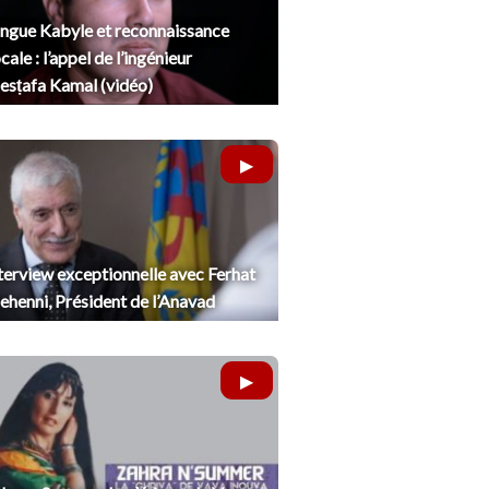
ngue Kabyle et reconnaissance
cale : l’appel de l’ingénieur
sṭafa Kamal (vidéo)
terview exceptionnelle avec Ferhat
henni, Président de l’Anavad