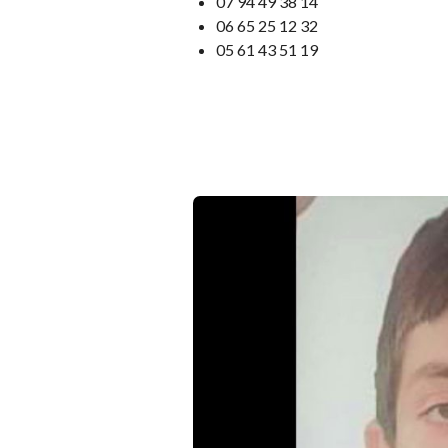
07 94 49 38 14
06 65 25 12 32
05 61 43 51 19