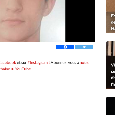
EX
de
H
Facebook
et sur
#Instagram !
Abonnez-vous à
notre
Vi
chaîne ►YouTube
ce
di
l’