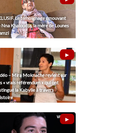
LUSIF. Le témoignage émouvant
 Nna Khaloudja, la mère de Lounes
amzi
déo – Mira Moknache revient sur
s « vrais référendum » qui ont
stingué la Kabylie à travers
histoire