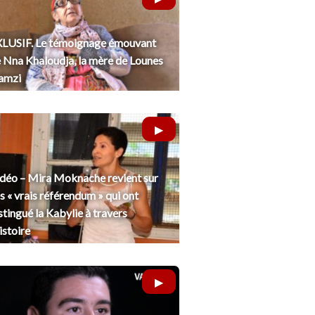
LUSIF. Le témoignage émouvant
 Nna Khaloudja, la mère de Lounes
amzi
déo – Mira Moknache revient sur
s « vrais référendum » qui ont
stingué la Kabylie à travers
histoire