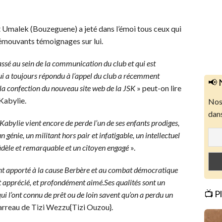
at Umalek (Bouzeguene) a jeté dans l’émoi tous ceux qui
d’émouvants témoignages sur lui.
sé au sein de la communication du club et qui est
ui a toujours répondu à l’appel du club a récemment
📢 
la confection du nouveau site web de la JSK
» peut-on lire
 Kabylie.
Nos 
dans
 Kabylie vient encore de perde l’un de ses enfants prodiges,
un génie, un militant hors pair et infatigable, un intellectuel
idèle et remarquable et un citoyen engagé
».
nt apporté à la cause Berbère et au combat démocratique
et apprécié, et profondément aimé.Ses qualités sont un
📺 P
ui l’ont connu de prêt ou de loin savent qu’on a perdu un
barreau de Tizi Wezzu{Tizi Ouzou}.