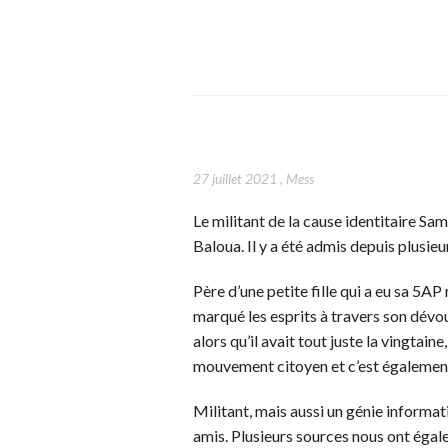
27 juillet 2021
,
Mess
Le militant de la cause identitaire Sami
Baloua. Il y a été admis depuis plusieu
Père d’une petite fille qui a eu sa 5A
marqué les esprits à travers son dév
alors qu’il avait tout juste la vingtain
mouvement citoyen et c’est également l
Militant, mais aussi un génie informa
amis. Plusieurs sources nous ont égale