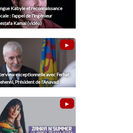
ngue Kabyle et reconnaissance
cale : l’appel de l’ingénieur
sṭafa Kamal (vidéo)
terview exceptionnelle avec Ferhat
henni, Président de l’Anavad