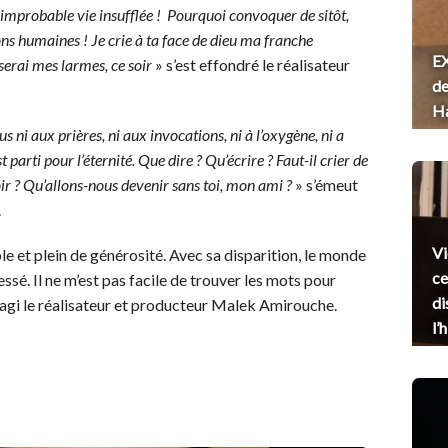
improbable vie insufflée ! Pourquoi convoquer de sitôt,
ions humaines ! Je crie à ta face de dieu ma franche
EX
serai mes larmes, ce soir
» s’est effondré le réalisateur
de
H
 ni aux prières, ni aux invocations, ni à l’oxygène, ni a
t parti pour l’éternité. Que dire ? Qu’écrire ? Faut-il crier de
oir ? Qu’allons-nous devenir sans toi, mon ami ?
» s’émeut
.
Vi
ble et plein de générosité. Avec sa disparition, le monde
ce
essé. Il ne m’est pas facile de trouver les mots pour
di
agi le réalisateur et producteur Malek Amirouche.
l’