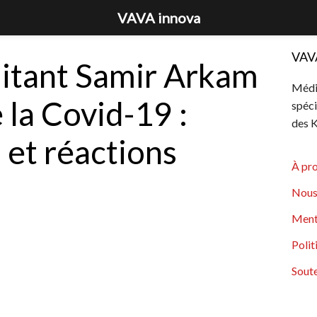
VAVA innova
VAV
litant Samir Arkam
Média
 la Covid-19 :
spéci
des K
et réactions
À pr
Nous
Ment
Polit
Soute