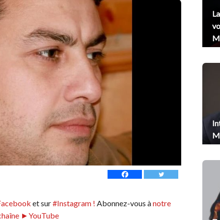
La
vo
Me
In
Me
Facebook
et sur
#Instagram !
Abonnez-vous à
notre
chaîne ►YouTube