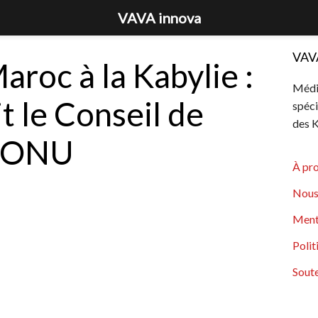
VAVA innova
VAV
aroc à la Kabylie :
Média
it le Conseil de
spéci
des K
l’ONU
À pr
Nous
Ment
Polit
Soute