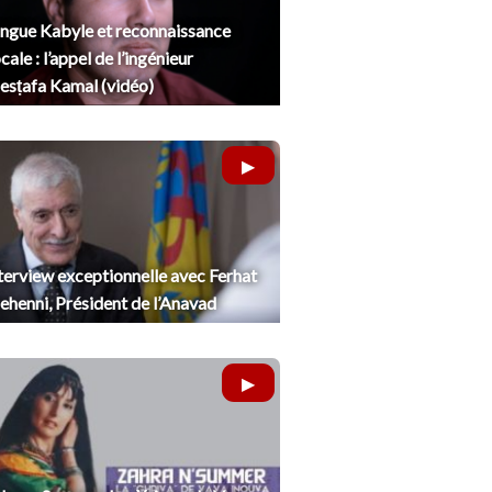
ngue Kabyle et reconnaissance
cale : l’appel de l’ingénieur
sṭafa Kamal (vidéo)
terview exceptionnelle avec Ferhat
henni, Président de l’Anavad