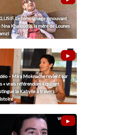
LUSIF. Le témoignage émouvant
 Nna Khaloudja, la mère de Lounes
amzi
déo – Mira Moknache revient sur
s « vrais référendum » qui ont
stingué la Kabylie à travers
histoire