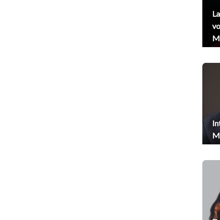
La
vo
Me
In
Me