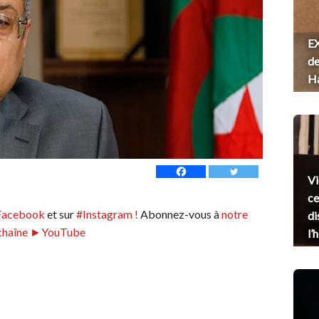
EX
de
H
Vi
ce
Facebook
et sur
#Instagram !
Abonnez-vous à
notre
di
chaîne ►YouTube
l’