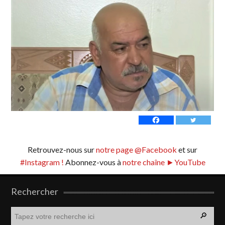
Retrouvez-nous sur
notre page @Facebook
et sur
#Instagram !
Abonnez-vous à
notre chaîne ►YouTube
Rechercher
R
e