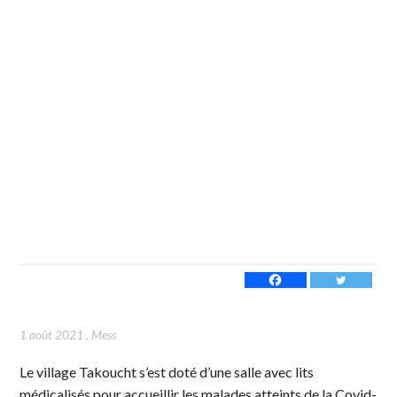
1 août 2021
,
Mess
Le village Takoucht s’est doté d’une salle avec lits
médicalisés pour accueillir les malades atteints de la Covid-