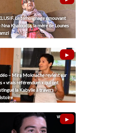
LUSIF. Le témoignage émouvant
 Nna Khaloudja, la mère de Lounes
amzi
déo – Mira Moknache revient sur
s « vrais référendum » qui ont
stingué la Kabylie à travers
histoire