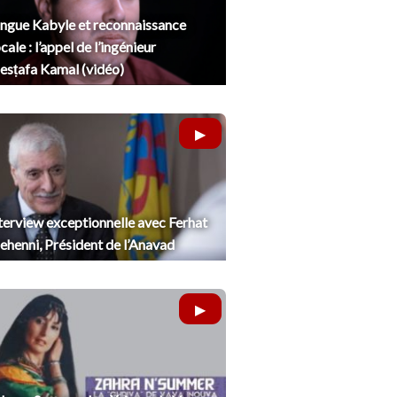
ngue Kabyle et reconnaissance
cale : l’appel de l’ingénieur
sṭafa Kamal (vidéo)
terview exceptionnelle avec Ferhat
henni, Président de l’Anavad