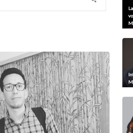
La
vo
Me
In
Me