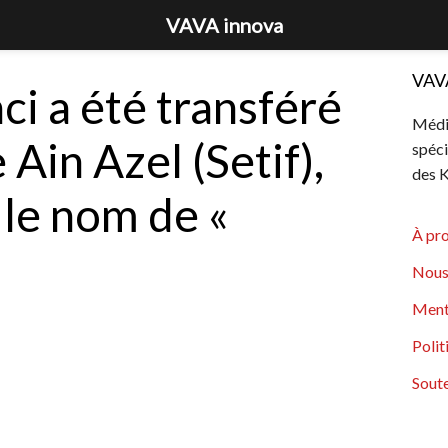
VAVA innova
VAV
ci a été transféré
Média
 Ain Azel (Setif),
spéci
des K
le nom de «
À pr
Nous
Ment
Polit
Soute