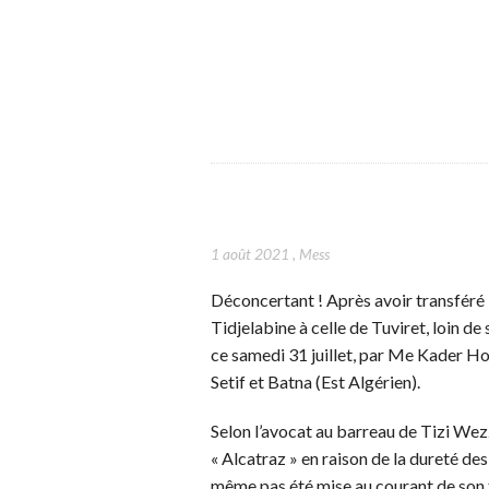
1 août 2021
,
Mess
Déconcertant ! Après avoir transféré 
Tidjelabine à celle de Tuviret, loin de
ce samedi 31 juillet, par Me Kader Houa
Setif et Batna (Est Algérien).
Selon l’avocat au barreau de Tizi We
« Alcatraz » en raison de la dureté des
même pas été mise au courant de son t