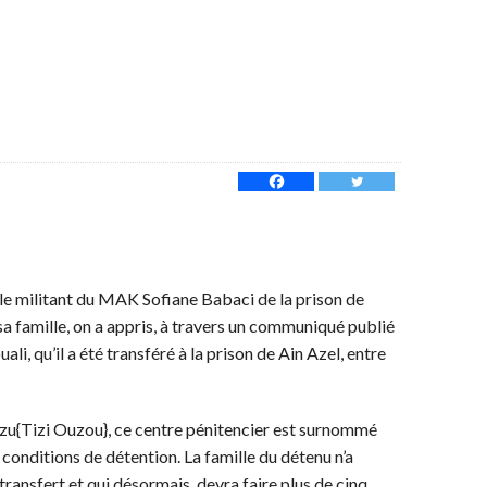
le militant du MAK Sofiane Babaci de la prison de
 sa famille, on a appris, à travers un communiqué publié
li, qu’il a été transféré à la prison de Ain Azel, entre
zzu{Tizi Ouzou}, ce centre pénitencier est surnommé
 conditions de détention. La famille du détenu n’a
ransfert et qui désormais, devra faire plus de cinq