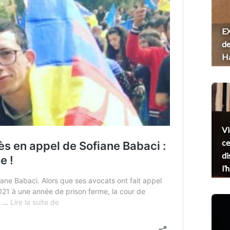
EX
de
H
Vi
ce
di
l’