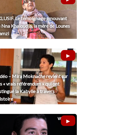
LUSIF. Le témoignage émouvant
 Nna Khaloudja, la mère de Lounes
amzi
déo – Mira Moknache revient sur
s « vrais référendum » qui ont
stingué la Kabylie à travers
histoire