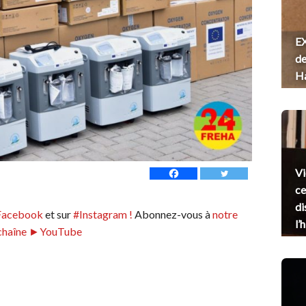
EX
de
H
Vi
ce
di
Facebook
et sur
#Instagram !
Abonnez-vous à
notre
l’
chaîne ►YouTube