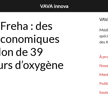
VAVA innova
VAV
 Freha : des
Média
économiques
spéci
des K
don de 39
À pr
urs d’oxygène
Nous
Ment
Polit
Soute