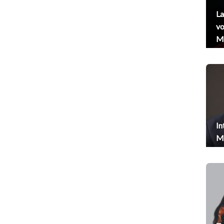
La
vo
Me
In
Me