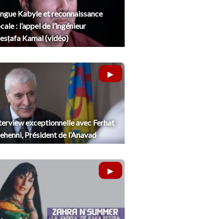
ngue Kabyle et reconnaissance
cale : l’appel de l’ingénieur
sṭafa Kamal (vidéo)
terview exceptionnelle avec Ferhat
henni, Président de l’Anavad