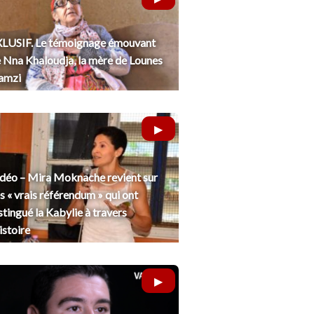
LUSIF. Le témoignage émouvant
 Nna Khaloudja, la mère de Lounes
amzi
déo – Mira Moknache revient sur
s « vrais référendum » qui ont
stingué la Kabylie à travers
histoire