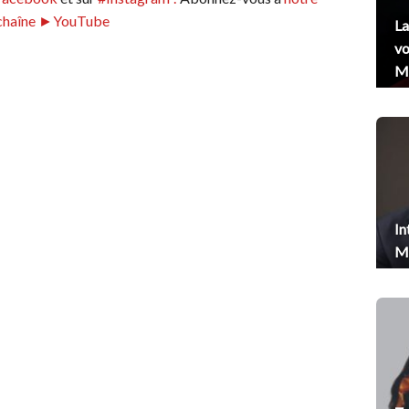
chaîne ►YouTube
La
vo
Me
In
Me