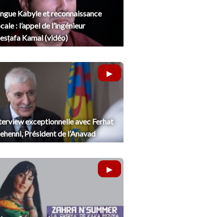
ngue Kabyle et reconnaissance
cale : l’appel de l’ingénieur
sṭafa Kamal (vidéo)
terview exceptionnelle avec Ferhat
henni, Président de l’Anavad