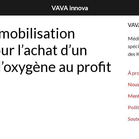
VAVA innova
VAV
 mobilisation
Média
ur l’achat d’un
spéci
des K
’oxygène au profit
À pr
Nous
Ment
Polit
Soute