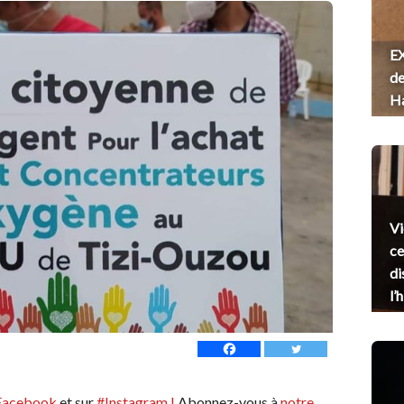
EX
de
H
Vi
ce
di
l’
Facebook
et sur
#Instagram !
Abonnez-vous à
notre