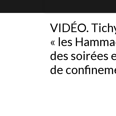
VIDÉO. Tichy 
« les Hammad
des soirées 
de confinem