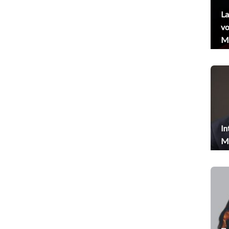
La
vo
Me
In
Me