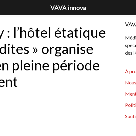
VAVA innova
VAV
: l’hôtel étatique
Média
ites » organise
spéci
des K
en pleine période
À pr
ent
Nous
Ment
Polit
Soute