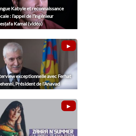
ngue Kabyle et reconnaissance
cale : l’appel de l’ingénieur
sṭafa Kamal (vidéo)
terview exceptionnelle avec Ferhat
henni, Président de l’Anavad