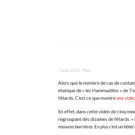
7 août 2021
,
Mess
Alors que le nombre de cas de contami
étatique de « les Hammadites » de Tic
fêtards. C’est ce que montre
une vidé
En effet, dans cette vidéo de cinq minu
regroupant des dizaines de fêtards. «
mesures barrières. En plus c’est un hôtel