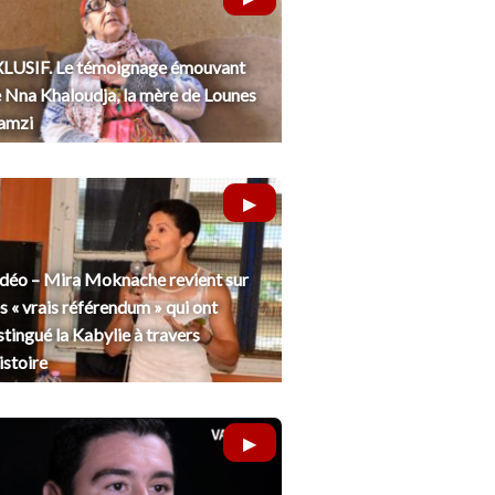
LUSIF. Le témoignage émouvant
 Nna Khaloudja, la mère de Lounes
amzi
déo – Mira Moknache revient sur
s « vrais référendum » qui ont
stingué la Kabylie à travers
histoire