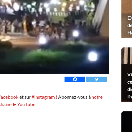
EX
de
H
Vi
ce
di
l’
Facebook
et sur
#Instagram !
Abonnez-vous à
notre
chaîne ►YouTube