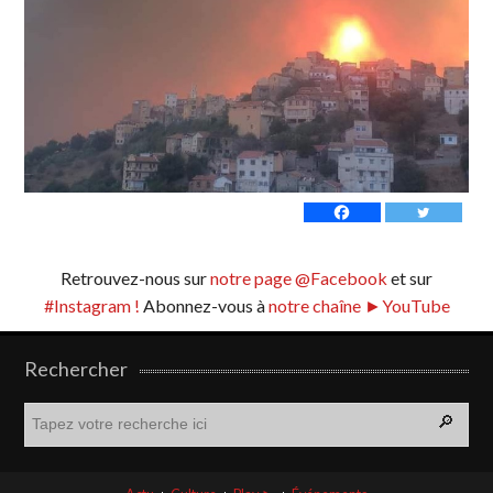
Retrouvez-nous sur
notre page @Facebook
et sur
#Instagram !
Abonnez-vous à
notre chaîne ►YouTube
Rechercher
R
e
c
h